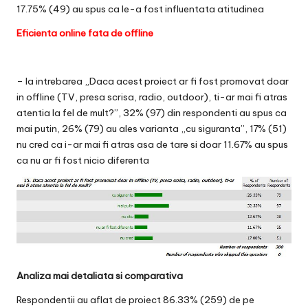
17.75% (49) au spus ca le-a fost influentata atitudinea
Eficienta online fata de offline
– la intrebarea „Daca acest proiect ar fi fost promovat doar
in offline (TV, presa scrisa, radio, outdoor), ti-ar mai fi atras
atentia la fel de mult?”, 32% (97) din respondenti au spus ca
mai putin, 26% (79) au ales varianta „cu siguranta”, 17% (51)
nu cred ca i-ar mai fi atras asa de tare si doar 11.67% au spus
ca nu ar fi fost nicio diferenta
Analiza mai detaliata si comparativa
Respondentii au aflat de proiect 86.33% (259) de pe