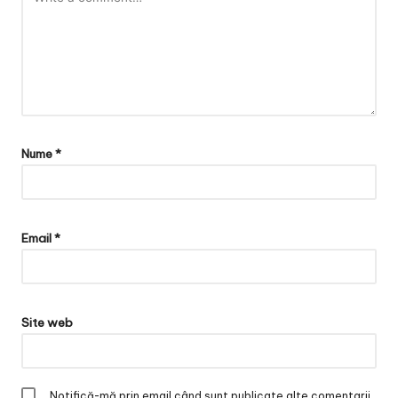
Nume
*
Email
*
Site web
Notifică-mă prin email când sunt publicate alte comentarii.