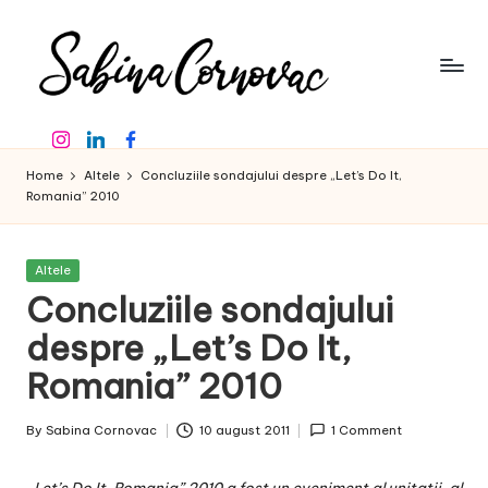
Skip
to
content
S
-
Instagram
Linkedin
Facebook
creator
a
de
Home
Altele
Concluziile sondajului despre „Let’s Do It,
b
conținut
Romania” 2010
de
in
16
a
ani
Posted
Altele
in
-
Concluziile sondajului
C
despre „Let’s Do It,
o
Romania” 2010
r
n
By
Sabina Cornovac
10 august 2011
1 Comment
Posted
o
by