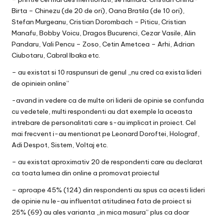
Birta –
Chinezu
(de 20 de ori), Oana Bratila (de 10 ori),
Stefan Murgeanu
, Cristian Dorombach –
Piticu
, Cristian
Manafu, Bobby Voicu, Dragos Bucurenci, Cezar Vasile, Alin
Pandaru, Vali Pencu – Zoso, Cetin Ametcea – Arhi, Adrian
Ciubotaru, Cabral Ibaka etc.
– au existat si 10 raspunsuri de genul „nu cred ca exista lideri
de opiniein online”
-avand in vedere ca de multe ori liderii de opinie se confunda
cu vedetele, multi respondenti au dat exemple la aceasta
intrebare de personalitati care s-au implicat in proiect. Cel
mai frecvent i-au mentionat pe Leonard Doroftei, Holograf,
Adi Despot, Sistem, Voltaj etc.
– au existat aproximativ 20 de respondenti care au declarat
ca toata lumea din online a promovat proiectul
– aproape 45% (124) din respondenti au spus ca acesti lideri
de opinie nu le-au influentat atitudinea fata de proiect si
25% (69) au ales varianta „in mica masura” plus ca doar