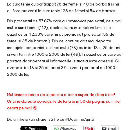
La curatenie au participat 78 de femei si 40 de barbati si nu
au fost prezenti la curatenie 123 de femei si 54 de barbati.
Din procentul de 57.67% care au promovat proiectul, cele mai
multe sunt femei (112), acelasi lucru intamplandu-se si in
cazul celor 42.33% care nu au promovat proiectul (89 de
femei si 35 de barbati). Din cei care au dat mai departe
mesajele campaniei, cei mai multi (78) au intre 18 si 25 de ani
si venituri intre 1000 si 2000 de lei (49). In cazul celor care au
pastrat doar pentru ei informatiile, situatia este aceeasi, 61
avand intre 18 si 25 de ani si 37 un venit personal de 1000-
2000 de lei.
Multumesc inca o data pentru o tema super de disertatie!
Oricine doreste concluziile detaliate in 50 de pagini, sa mi le
ceara pe mail 🙂
Dă un like și-un share, să fie cu #DoamneAjută!
WhatsApp
Email