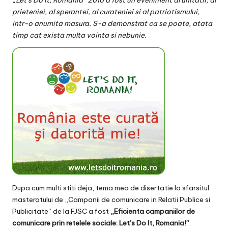
„Let’s Do It, Romania”
2010 a fost un eveniment al unitatii, al
v
prieteniei, al sperantei, al curateniei si al patriotismului,
a
intr-o anumita masura. S-a demonstrat ca se poate, atata
timp cat exista multa vointa si nebunie.
c
O
nl
in
e
Dupa cum multi stiti deja, tema mea de disertatie la sfarsitul
masteratului de „Campanii de comunicare in Relatii Publice si
Publicitate” de la FJSC a fost
„Eficienta campaniilor de
comunicare prin retelele sociale: Let’s Do It, Romania!”
.