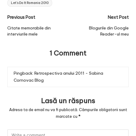
Tags:
Let's Do It Romania 2010
Post
Previous Post
Next Post
navigation
Citate memorabile din
Blogurile din Google
interviurile mele
Reader-ul meu
1 Comment
Pingback:
Retrospectiva anului 2011 - Sabina
Cornovac Blog
Lasă un răspuns
Adresa ta de email nu va fi publicată.
Câmpurile obligatorii sunt
marcate cu
*