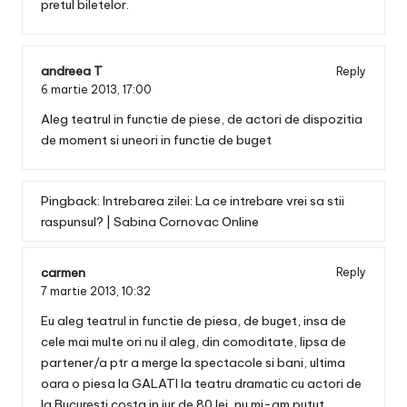
pretul biletelor.
andreea T
Reply
6 martie 2013,
17:00
Aleg teatrul in functie de piese, de actori de dispozitia
de moment si uneori in functie de buget
Pingback:
Intrebarea zilei: La ce intrebare vrei sa stii
raspunsul? | Sabina Cornovac Online
carmen
Reply
7 martie 2013,
10:32
Eu aleg teatrul in functie de piesa, de buget, insa de
cele mai multe ori nu il aleg, din comoditate, lipsa de
partener/a ptr a merge la spectacole si bani, ultima
oara o piesa la GALATI la teatru dramatic cu actori de
la Bucuresti costa in jur de 80 lei, nu mi-am putut