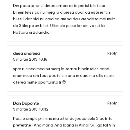
Din pacate, unul dintre criterii este pretul biletelor.
Bineinteles ca nu merg la o piesa doar ca este ieftin
biletul dar nici nu cred ca am sa dau vreodata mai mult
de 35lei pe un bilet. Ultimele piese le-am vazut la
Nottara si Bulandra
deea andreea
Reply
5 martie 2013,
10:16
spre rusinea mea nu merg la teatru bineinteles cand
eram mica am fost poate si zona in care ma aflu nu imi
oferea multe oportunitati 🙁
Dan Daponte
Reply
5 martie 2013,
10:42
Poi….e simplu pt mine:ma uit unde joaca cele 3 actrite
preferate-Ana maria,Ana Ioana si Alina! Si….gata! Vin