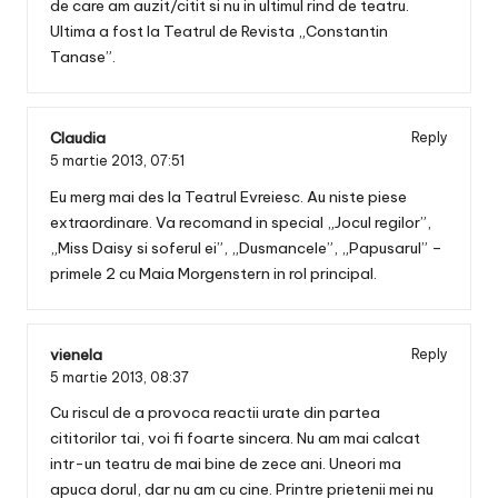
de care am auzit/citit si nu in ultimul rind de teatru.
Ultima a fost la Teatrul de Revista „Constantin
Tanase”.
Claudia
Reply
5 martie 2013,
07:51
Eu merg mai des la Teatrul Evreiesc. Au niste piese
extraordinare. Va recomand in special „Jocul regilor”,
„Miss Daisy si soferul ei”, „Dusmancele”, „Papusarul” –
primele 2 cu Maia Morgenstern in rol principal.
vienela
Reply
5 martie 2013,
08:37
Cu riscul de a provoca reactii urate din partea
cititorilor tai, voi fi foarte sincera. Nu am mai calcat
intr-un teatru de mai bine de zece ani. Uneori ma
apuca dorul, dar nu am cu cine. Printre prietenii mei nu