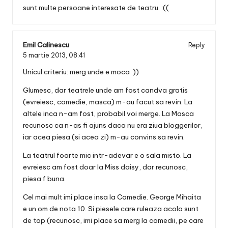
sunt multe persoane interesate de teatru. :((
Emil Calinescu
Reply
5 martie 2013,
08:41
Unicul criteriu: merg unde e moca :))
Glumesc, dar teatrele unde am fost candva gratis
(evreiesc, comedie, masca) m-au facut sa revin. La
altele inca n-am fost, probabil voi merge. La Masca
recunosc ca n-as fi ajuns daca nu era ziua bloggerilor,
iar acea piesa (si acea zi) m-au convins sa revin.
La teatrul foarte mic intr-adevar e o sala misto. La
evreiesc am fost doar la Miss daisy, dar recunosc,
piesa f buna.
Cel mai mult imi place insa la Comedie. George Mihaita
e un om de nota 10. Si piesele care ruleaza acolo sunt
de top (recunosc, imi place sa merg la comedii, pe care