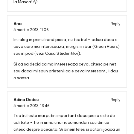
la Masca! 🙂
Ana
Reply
5 martie 2013,
11:06
Imi aleg in primul rand piesa, nu teatrul – adica daca e
ceva care ma intereseaza, merg si in bar (Green Hours)
sau in pod (vezi Casa Studentilor).
Si ca sa decid ca ma intereseaza ceva, citesc pe net
sau daca imi spun prietenii ca e ceva interesant, ii dau
o sansa.
Adina Dedeu
Reply
5 martie 2013,
13:46
Teatrul este mai putin important daca piesa este de
calitate – fie in urma unor recomandari sau din ce
citesc despre aceasta. Si bineinteles si actorii joaca un