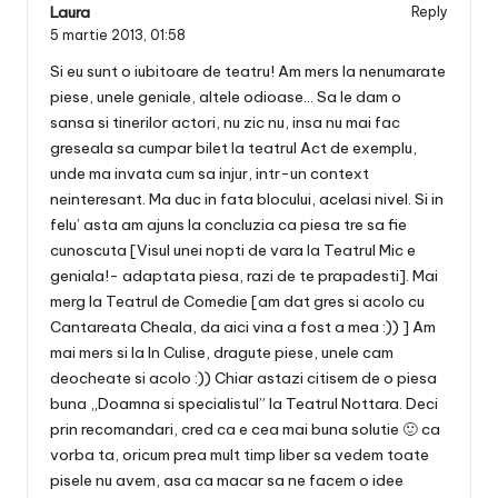
Laura
Reply
5 martie 2013,
01:58
Si eu sunt o iubitoare de teatru! Am mers la nenumarate
piese, unele geniale, altele odioase… Sa le dam o
sansa si tinerilor actori, nu zic nu, insa nu mai fac
greseala sa cumpar bilet la teatrul Act de exemplu,
unde ma invata cum sa injur, intr-un context
neinteresant. Ma duc in fata blocului, acelasi nivel. Si in
felu’ asta am ajuns la concluzia ca piesa tre sa fie
cunoscuta [Visul unei nopti de vara la Teatrul Mic e
geniala!- adaptata piesa, razi de te prapadesti]. Mai
merg la Teatrul de Comedie [am dat gres si acolo cu
Cantareata Cheala, da aici vina a fost a mea :)) ] Am
mai mers si la In Culise, dragute piese, unele cam
deocheate si acolo :)) Chiar astazi citisem de o piesa
buna „Doamna si specialistul” la Teatrul Nottara. Deci
prin recomandari, cred ca e cea mai buna solutie 🙂 ca
vorba ta, oricum prea mult timp liber sa vedem toate
pisele nu avem, asa ca macar sa ne facem o idee