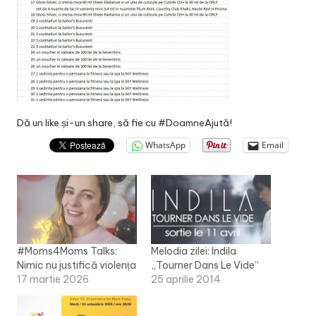
Dă un like și-un share, să fie cu #DoamneAjută!
WhatsApp
Email
#Moms4Moms Talks:
Melodia zilei: Indila
Nimic nu justifică violența
„Tourner Dans Le Vide”
17 martie 2026
25 aprilie 2014