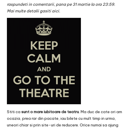
v
raspundeti in comentarii, pana pe 31 martie la ora 23:59.
a
Mai multe detalii gasiti
aici
.
c
O
nl
in
e
Stiti ca
sunt o mare iubitoare de teatru
. Ma duc de cate ori am
ocazia, prea rar din pacate, iau bilete cu mult timp in urma,
uneori chiar si prin site-uri de reducere. Orice numai sa ajung