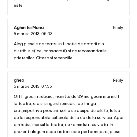
este.
Aghinitei Maria
Reply
5 martie 2013,
05:03
Aleg piesele de teatru in functie de actorii din
distributie( cei consacrati) si de recomandarile
prietenilor. Citesc si recenziile.
gheo
Reply
5 martie 2013,
07:35
Offf, grea intrebare, inaintte de 89 mergeam mai mult
la teatru, era si singurul remediu, pe linnga
citit,impotriva prostirii. sotia se ocupa de bilete, le lua
de la responsabila culturala de la ea de la serviciu. Apoi
am redus mersul la teatru, ne-amm luat cu viata. In
prezent alegem dupa actorii care performeaza, piese