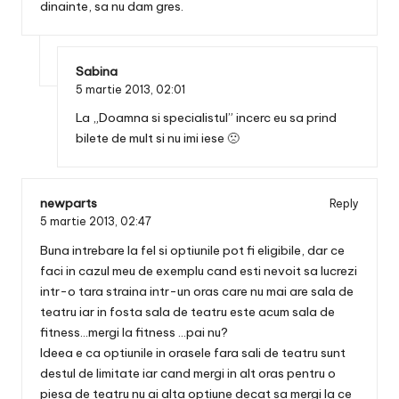
dinainte, sa nu dam gres.
Sabina
5 martie 2013,
02:01
La „Doamna si specialistul” incerc eu sa prind
bilete de mult si nu imi iese 🙁
newparts
Reply
5 martie 2013,
02:47
Buna intrebare la fel si optiunile pot fi eligibile, dar ce
faci in cazul meu de exemplu cand esti nevoit sa lucrezi
intr-o tara straina intr-un oras care nu mai are sala de
teatru iar in fosta sala de teatru este acum sala de
fitness…mergi la fitness …pai nu?
Ideea e ca optiunile in orasele fara sali de teatru sunt
destul de limitate iar cand mergi in alt oras pentru o
piesa de teatru nu ai alta optiune decat sa mergi la ce