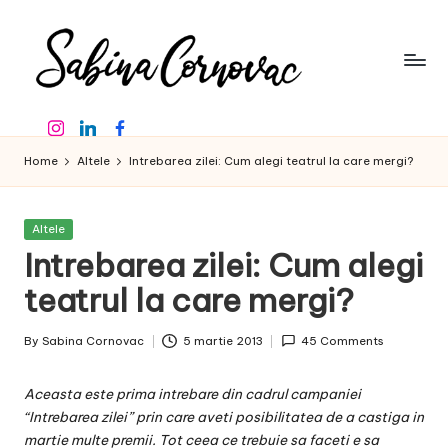
Skip
to
content
S
-
Instagram
Linkedin
Facebook
creator
a
de
Home
Altele
Intrebarea zilei: Cum alegi teatrul la care mergi?
b
conținut
de
in
16
Posted
Altele
a
ani
in
Intrebarea zilei: Cum alegi
-
C
teatrul la care mergi?
o
By
Sabina Cornovac
5 martie 2013
45 Comments
r
Posted
by
n
Aceasta este prima intrebare din cadrul campaniei
o
“Intrebarea zilei” prin care aveti posibilitatea de a castiga in
martie multe premii. Tot ceea ce trebuie sa faceti e sa