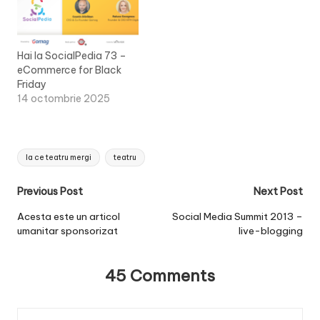
Hai la SocialPedia 73 –
eCommerce for Black
Friday
14 octombrie 2025
Tags:
la ce teatru mergi
teatru
Post
Previous Post
Next Post
navigation
Acesta este un articol
Social Media Summit 2013 –
umanitar sponsorizat
live-blogging
45 Comments