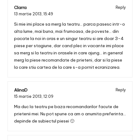
Clarra
Reply
13 martie 2013,
15:49
Si mie imi place sa merg la teatru… parca pasesc intr-o
alta lume, mai buna, mai frumoasa, de poveste… din
pacate la noi in oras e un singur teatru si are doar 3-4
piese per stagiune, dar cand plec in vacante imi place
sa merg si la teatru in orasele in care ajung… in general
merg la piese recomandate de prieteni, dar si la piese
la care stiu cartea de la care s-a pornit ecranizarea.
AlinaD
Reply
15 martie 2013,
12:09
Ma duc la teatru pe baza recomandarilor facute de
prietenii mei. Nu pot spune ca am o anumita preferinta…
depinde de subiectul piesei 🙂