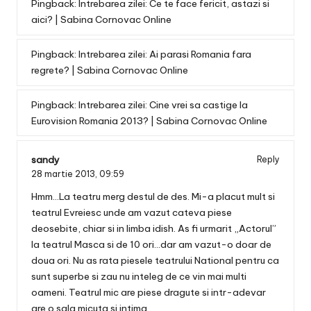
Pingback:
Intrebarea zilei: Ce te face fericit, astazi si
aici? | Sabina Cornovac Online
Pingback:
Intrebarea zilei: Ai parasi Romania fara
regrete? | Sabina Cornovac Online
Pingback:
Intrebarea zilei: Cine vrei sa castige la
Eurovision Romania 2013? | Sabina Cornovac Online
sandy
Reply
28 martie 2013,
09:59
Hmm…La teatru merg destul de des. Mi-a placut mult si
teatrul Evreiesc unde am vazut cateva piese
deosebite, chiar si in limba idish. As fi urmarit „Actorul”
la teatrul Masca si de 10 ori…dar am vazut-o doar de
doua ori. Nu as rata piesele teatrului National pentru ca
sunt superbe si zau nu inteleg de ce vin mai multi
oameni. Teatrul mic are piese dragute si intr-adevar
are o sala micuta si intima.