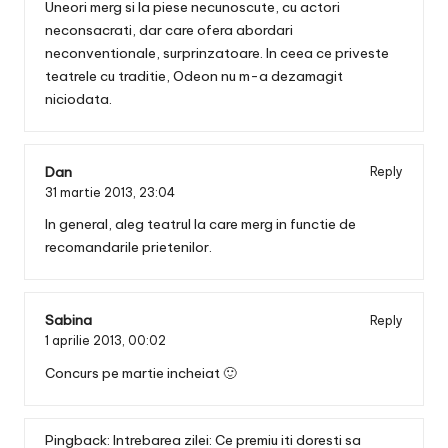
Uneori merg si la piese necunoscute, cu actori
neconsacrati, dar care ofera abordari
neconventionale, surprinzatoare. In ceea ce priveste
teatrele cu traditie, Odeon nu m-a dezamagit
niciodata.
Dan
Reply
31 martie 2013,
23:04
In general, aleg teatrul la care merg in functie de
recomandarile prietenilor.
Sabina
Reply
1 aprilie 2013,
00:02
Concurs pe martie incheiat 🙂
Pingback:
Intrebarea zilei: Ce premiu iti doresti sa