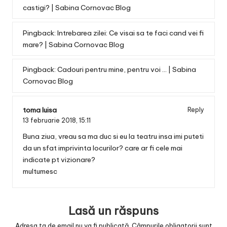
castigi? | Sabina Cornovac Blog
Pingback:
Intrebarea zilei: Ce visai sa te faci cand vei fi
mare? | Sabina Cornovac Blog
Pingback:
Cadouri pentru mine, pentru voi ... | Sabina
Cornovac Blog
toma luisa
Reply
13 februarie 2018,
15:11
Buna ziua, vreau sa ma duc si eu la teatru insa imi puteti
da un sfat imprivinta locurilor? care ar fi cele mai
indicate pt vizionare?
multumesc
Lasă un răspuns
Adresa ta de email nu va fi publicată.
Câmpurile obligatorii sunt