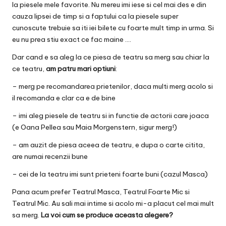
la piesele mele favorite. Nu mereu imi iese si cel mai des e din
cauza lipsei de timp si a faptului ca la piesele super
cunoscute trebuie sa iti iei bilete cu foarte mult timp in urma. Si
eu nu prea stiu exact ce fac maine ….
Dar cand e sa aleg la ce piesa de teatru sa merg sau chiar la
ce teatru,
am patru mari optiuni
:
– merg pe recomandarea prietenilor, daca multi merg acolo si
il recomanda e clar ca e de bine
– imi aleg piesele de teatru si in functie de actorii care joaca
(e Oana Pellea sau Maia Morgenstern, sigur merg!)
– am auzit de piesa aceea de teatru, e dupa o carte citita,
are numai recenzii bune
– cei de la teatru imi sunt prieteni foarte buni (cazul
Masca
)
Pana acum prefer Teatrul Masca, Teatrul Foarte Mic si
Teatrul Mic. Au sali mai intime si acolo mi-a placut cel mai mult
sa merg.
La voi cum se produce aceasta alegere?