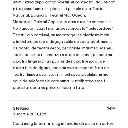
ultimul rand dupa actori. Pretul nu conteaza, dau oricat
pt. o piesa buna. Imi plac mult piesele de la Teatrul
National, Bulandra, Teatrul Mic, Odeon,
Metropolis,Palatul Copiilor, si cam atat, la comedie si
Nottara, am vazut numai piese proaste “ bulevardiere”
Teatrul din carciumi, nu ma atrage, se pierde mult din
atmosfera pe are o degaja salile de spectacol, mirosul
de acolo, de teatru vechi, decorurile, marimea scenei…
toate acestea iti creeaza o stare de spirit, pe care nu
o poti atinge intr-un pub, unde nu poti respira.. de
atata fum de tigara, unde nu exista respect fata de
teatru.. lumea bea, vb. in timpul spectacolului, nu mai
spun de telefoanele care suna…vizibilitatea este f.
proasta, daca nu prinzi o masa in fata.
Stefana
Reply
31 martie 2013,
12:19
Cand merg la teatru, aleg in functie de piesa ori actori.