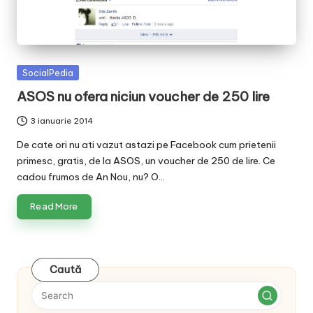
v
a
c
Posted
SocialPedia
O
in
ASOS nu ofera niciun voucher de 250 lire
nl
3 ianuarie 2014
in
De cate ori nu ati vazut astazi pe Facebook cum prietenii
e
primesc, gratis, de la ASOS, un voucher de 250 de lire. Ce
cadou frumos de An Nou, nu? O…
Read More
Caută