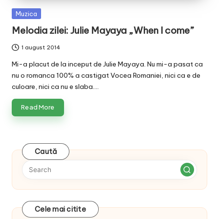
v
Posted
Muzica
a
in
Melodia zilei: Julie Mayaya „When I come”
c
1 august 2014
O
Mi-a placut de la inceput de Julie Mayaya. Nu mi-a pasat ca
nl
nu o romanca 100% a castigat Vocea Romaniei, nici ca e de
culoare, nici ca nu e slaba.…
in
e
Read More
Caută
Cele mai citite