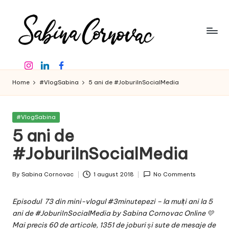
Skip
to
content
S
-
Instagram
Linkedin
Facebook
creator
a
de
Home
#VlogSabina
5 ani de #JoburiInSocialMedia
b
conținut
de
in
16
Posted
#VlogSabina
a
ani
in
5 ani de
-
C
#JoburiInSocialMedia
o
By
Sabina Cornovac
1 august 2018
No Comments
r
Posted
by
n
Episodul 73 din mini-vlogul #3minutepezi – la mulți ani la 5
o
ani de #JoburiInSocialMedia by Sabina Cornovac Online 💛
Mai precis 60 de articole, 1351 de joburi și sute de mesaje de