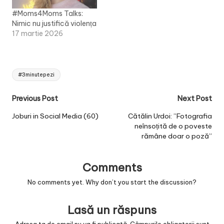
#Moms4Moms Talks:
Nimic nu justifică violența
17 martie 2026
Tags:
#3minutepezi
Post
Previous Post
Next Post
navigation
Joburi in Social Media (60)
Cătălin Urdoi: ”Fotografia
neînsoțită de o poveste
rămâne doar o poză”
Comments
No comments yet. Why don’t you start the discussion?
Lasă un răspuns