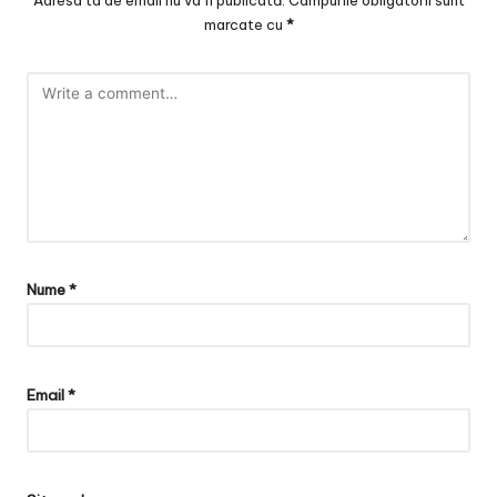
Adresa ta de email nu va fi publicată.
Câmpurile obligatorii sunt
marcate cu
*
Nume
*
Email
*