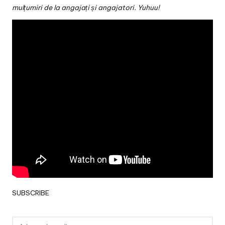
v
mulțumiri de la angajați și angajatori. Yuhuu!
a
c
O
nl
in
e
SUBSCRIBE