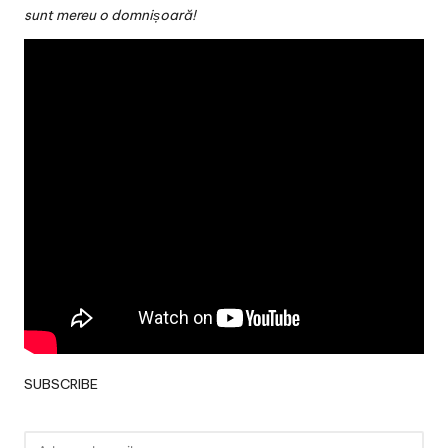
v
sunt mereu o domnișoară!
a
c
O
nl
in
e
SUBSCRIBE