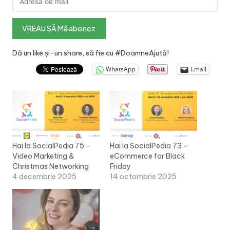
Dă un like și-un share, să fie cu #DoamneAjută!
WhatsApp
Email
Hai la SocialPedia 75 –
Hai la SocialPedia 73 –
Video Marketing &
eCommerce for Black
Christmas Networking
Friday
4 decembrie 2025
14 octombrie 2025