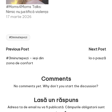
#Moms4Moms Talks:
Nimic nu justifică violența
17 martie 2026
Tags:
#3minutepezi
Post
Previous Post
Next Post
navigation
#3minutepezi – ieși din
Ia o pauză
zona de confort
Comments
No comments yet. Why don’t you start the discussion?
Lasă un răspuns
Adresa ta de email nu va fi publicată.
Câmpurile obligatorii sunt