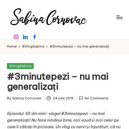
Skip
to
content
S
-
Instagram
Linkedin
Facebook
creator
a
de
Home
#VlogSabina
#3minutepezi – nu mai generalizați
b
conținut
de
in
16
Posted
#VlogSabina
a
ani
in
#3minutepezi – nu mai
-
C
generalizați
o
By
Sabina Cornovac
24 iulie 2018
No Comments
r
Posted
by
n
Episodul 65 din mini-vlogul #3minutepezi – nu mai
o
generalizați! Nu face nimănui bine, nici vouă și nici celor pe
care îi călcați în picioare. Un vlog cu nervi și înjurături, că nu