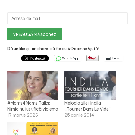
Dă un like și-un share, să fie cu #DoamneAjută!
WhatsApp
Email
#Moms4Moms Talks:
Melodia zilei: Indila
Nimic nu justifică violența
„Tourner Dans Le Vide”
17 martie 2026
25 aprilie 2014