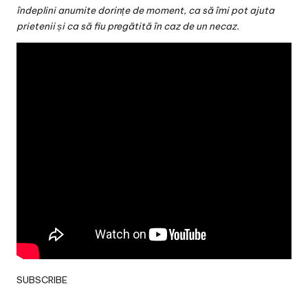
v
îndeplini anumite dorințe de moment, ca să îmi pot ajuta
a
prietenii și ca să fiu pregătită în caz de un necaz.
c
O
nl
in
e
SUBSCRIBE