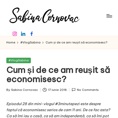
Skip
to
content
S
-
Instagram
Linkedin
Facebook
creator
a
de
Home
#VlogSabina
Cum și de ce am reușit să economisesc?
b
conținut
de
in
16
Posted
#VlogSabina
a
ani
in
Cum și de ce am reușit să
-
C
economisesc?
o
By
Sabina Cornovac
17 iunie 2018
No Comments
r
Posted
by
n
Episodul 28 din mini-vlogul #3minutepezi este despre
o
faptul că economisesc serios de cam 11 ani. De ce fac asta?
Ca să îmi iau o casă, ca să am independență, ca să îmi pot