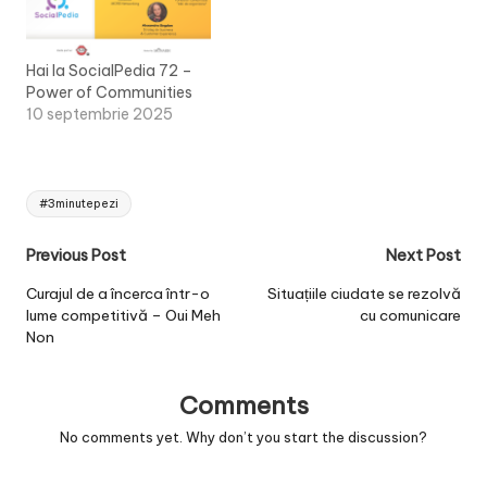
Hai la SocialPedia 72 –
Power of Communities
10 septembrie 2025
Tags:
#3minutepezi
Post
Previous Post
Next Post
navigation
Curajul de a încerca într-o
Situațiile ciudate se rezolvă
lume competitivă – Oui Meh
cu comunicare
Non
Comments
No comments yet. Why don’t you start the discussion?