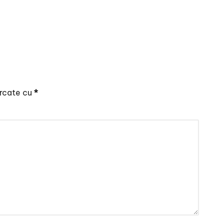
arcate cu
*