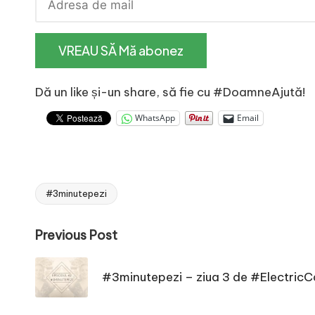
e
Dă un like și-un share, să fie cu #DoamneAjută!
WhatsApp
Email
#3minutepezi
Tags:
Post
Previous Post
navigation
#3minutepezi – ziua 3 de #ElectricC