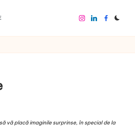
E
Instagram
Linkedin
Facebook
e
ă vă placă imaginile surprinse, în special de la