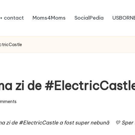
+ contact
Moms4Moms
SocialPedia
USBORN
ctricCastle
a zi de #ElectricCastl
omments
ma zi de
#
ElectricCastle
a fost super nebună
💛
Sper s