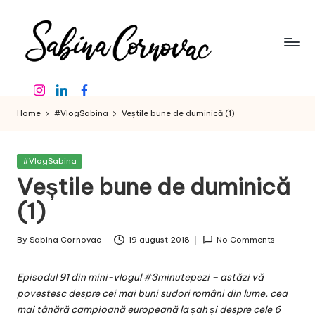
Skip
to
content
S
-
Instagram
Linkedin
Facebook
creator
a
de
Home
#VlogSabina
Veștile bune de duminică (1)
b
conținut
de
in
16
Posted
#VlogSabina
a
ani
in
Veștile bune de duminică
-
C
(1)
o
By
Sabina Cornovac
19 august 2018
No Comments
r
Posted
by
n
Episodul 91 din mini-vlogul #3minutepezi – astăzi vă
o
povestesc despre cei mai buni sudori români din lume, cea
mai tânără campioană europeană la șah și despre cele 6