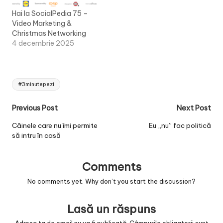
Hai la SocialPedia 75 –
Video Marketing &
Christmas Networking
4 decembrie 2025
Tags:
#3minutepezi
Post
Previous Post
Next Post
navigation
Câinele care nu îmi permite
Eu „nu” fac politică
să intru în casă
Comments
No comments yet. Why don’t you start the discussion?
Lasă un răspuns