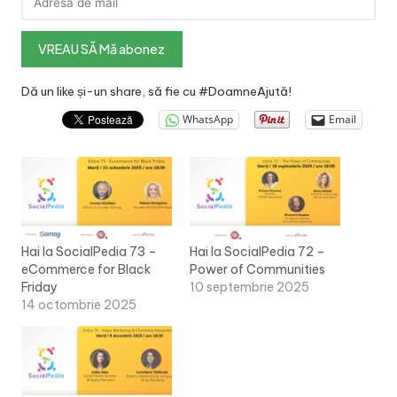
Dă un like și-un share, să fie cu #DoamneAjută!
WhatsApp
Email
Hai la SocialPedia 73 –
Hai la SocialPedia 72 –
eCommerce for Black
Power of Communities
Friday
10 septembrie 2025
14 octombrie 2025