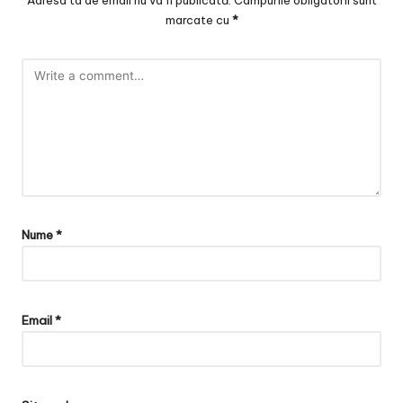
Adresa ta de email nu va fi publicată.
Câmpurile obligatorii sunt
marcate cu
*
Nume
*
Email
*