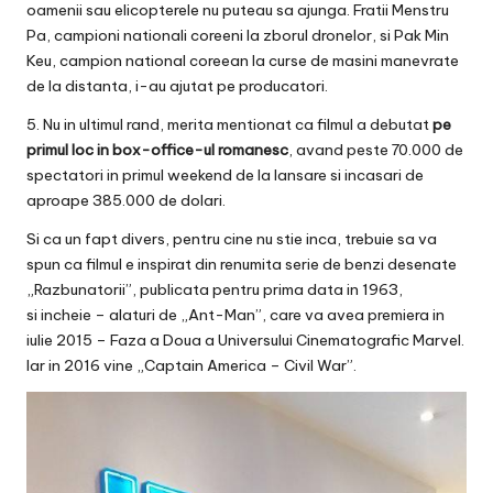
oamenii sau elicopterele nu puteau sa ajunga. Fratii Menstru
Pa, campioni nationali coreeni la zborul dronelor, si Pak Min
Keu, campion national coreean la curse de masini manevrate
de la distanta, i-au ajutat pe producatori.
5. Nu in ultimul rand, merita mentionat ca filmul a debutat
pe
primul loc in box-office-ul romanesc
, avand peste 70.000 de
spectatori in primul weekend de la lansare si incasari de
aproape 385.000 de dolari.
Si ca un fapt divers, pentru cine nu stie inca, trebuie sa va
spun ca filmul e inspirat din renumita serie de benzi desenate
„Razbunatorii”, publicata pentru prima data in 1963,
si incheie – alaturi de „Ant-Man”, care va avea premiera in
iulie 2015 – Faza a Doua a Universului Cinematografic Marvel.
Iar in 2016 vine „Captain America – Civil War”.