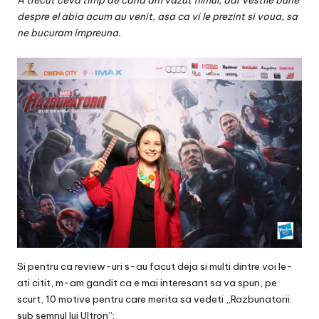
A trecut ceva timp de cand am vazut filmul, dar vestile bune
v
despre el abia acum au venit, asa ca vi le prezint si voua, sa
a
ne bucuram impreuna.
c
O
nl
in
e
Si pentru ca review-uri s-au facut deja si multi dintre voi le-
ati citit, m-am gandit ca e mai interesant sa va spun, pe
scurt, 10 motive pentru care merita sa vedeti „Razbunatorii:
sub semnul lui Ultron”: