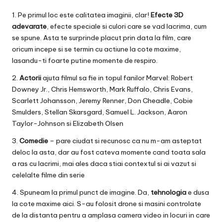
1. Pe primul loc este calitatea imaginii, clar!
Efecte 3D
adevarate
, efecte speciale si culori care se vad lacrima, cum
se spune. Asta te surprinde placut prin data la film, care
oricum incepe si se termin cu actiune la cote maxime,
lasandu-ti foarte putine momente de respiro.
2.
Actorii
ajuta filmul sa fie in topul fanilor Marvel: Robert
Downey Jr., Chris Hemsworth, Mark Ruffalo, Chris Evans,
Scarlett Johansson, Jeremy Renner, Don Cheadle, Cobie
Smulders, Stellan Skarsgard, Samuel L. Jackson, Aaron
Taylor-Johnson si Elizabeth Olsen
3.
Comedie
– pare ciudat si recunosc ca nu m-am asteptat
deloc la asta, dar au fost cateva momente cand toata sala
a ras cu lacrimi, mai ales daca stiai contextul si ai vazut si
celelalte filme din serie
4. Spuneam la primul punct de imagine. Da,
tehnologia
e dusa
la cote maxime aici. S-au folosit drone si masini controlate
de la distanta pentru a amplasa camera video in locuri in care