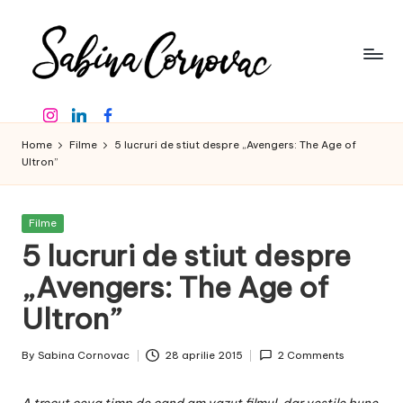
Skip
to
content
S
-
Instagram
Linkedin
Facebook
creator
a
de
Home
Filme
5 lucruri de stiut despre „Avengers: The Age of
b
conținut
Ultron”
de
in
16
a
ani
Posted
Filme
in
-
5 lucruri de stiut despre
C
„Avengers: The Age of
o
Ultron”
r
n
By
Sabina Cornovac
28 aprilie 2015
2 Comments
Posted
o
by