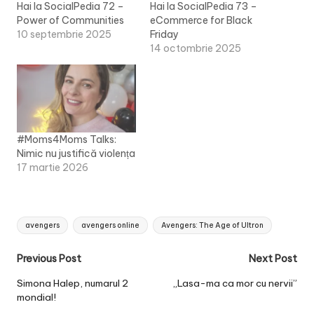
Hai la SocialPedia 72 –
Hai la SocialPedia 73 –
Power of Communities
eCommerce for Black
10 septembrie 2025
Friday
14 octombrie 2025
#Moms4Moms Talks:
Nimic nu justifică violența
17 martie 2026
Tags:
avengers
avengers online
Avengers: The Age of Ultron
Post
Previous Post
Next Post
navigation
Simona Halep, numarul 2
„Lasa-ma ca mor cu nervii”
mondial!