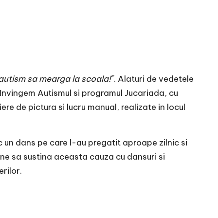
 autism sa mearga la scoala!˝
. Alaturi de vedetele
 Invingem Autismul si programul Jucariada, cu
ere de pictura si lucru manual, realizate in locul
ic un dans pe care l-au pregatit aproape zilnic si
vine sa sustina aceasta cauza cu dansuri si
rilor.