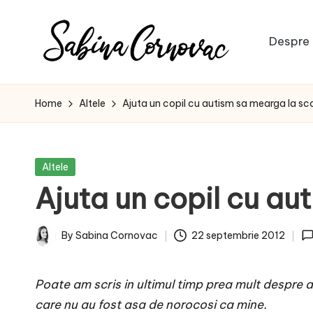
Skip
Despre 
to
S
content
-
creator
a
Home
Altele
Ajuta un copil cu autism sa mearga la sc
de
b
conținut
de
i
Posted
Altele
16
in
Ajuta un copil cu au
n
ani
-
a
By
Sabina Cornovac
22 septembrie 2012
Posted
C
by
Poate am scris in ultimul timp prea mult despre 
o
care nu au fost asa de norocosi ca mine.