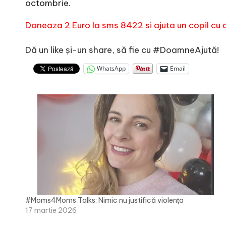
octombrie.
Doneaza 2 Euro la sms 8422 si ajuta un copil cu a
Dă un like și-un share, să fie cu #DoamneAjută!
WhatsApp
Email
#Moms4Moms Talks: Nimic nu justifică violența
17 martie 2026