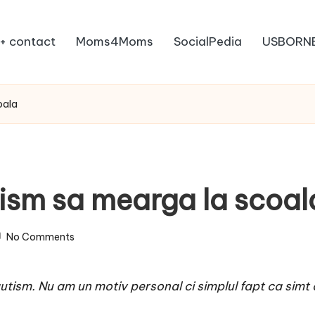
+ contact
Moms4Moms
SocialPedia
USBORN
oala
tism sa mearga la scoal
No Comments
autism. Nu am un motiv personal ci simplul fapt ca simt