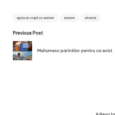
ajuta un copil cu autism
autism
vitantis
Tags:
Post
Previous Post
navigation
Multumesc parintilor pentru ca exist
Adresa ta 