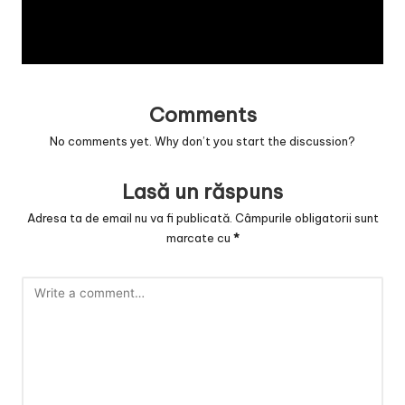
v
a
c
O
Comments
nl
No comments yet. Why don’t you start the discussion?
in
Lasă un răspuns
e
Adresa ta de email nu va fi publicată.
Câmpurile obligatorii sunt
marcate cu
*