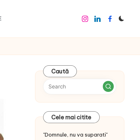
E
Instagram
Linkedin
Facebook
Caută
Cele mai citite
"Domnule, nu va suparati"