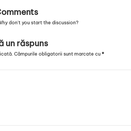
Comments
y don’t you start the discussion?
ă un răspuns
icată.
Câmpurile obligatorii sunt marcate cu
*