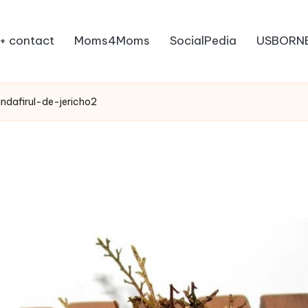
+ contact
Moms4Moms
SocialPedia
USBORN
andafirul-de-jericho2