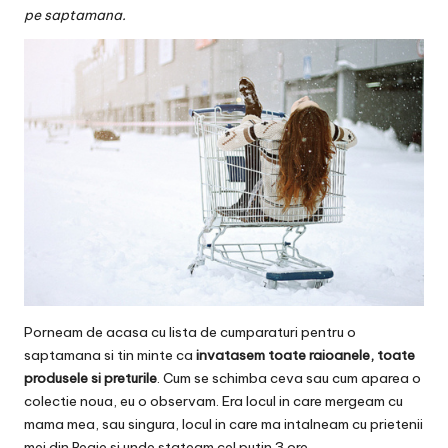
v
pe saptamana.
a
c
O
nl
in
e
Porneam de acasa cu lista de cumparaturi pentru o
saptamana si tin minte ca
invatasem toate raioanele, toate
produsele si preturile
. Cum se schimba ceva sau cum aparea o
colectie noua, eu o observam. Era locul in care mergeam cu
mama mea, sau singura, locul in care ma intalneam cu prietenii
mei din Regie si unde stateam cel putin 3 ore.