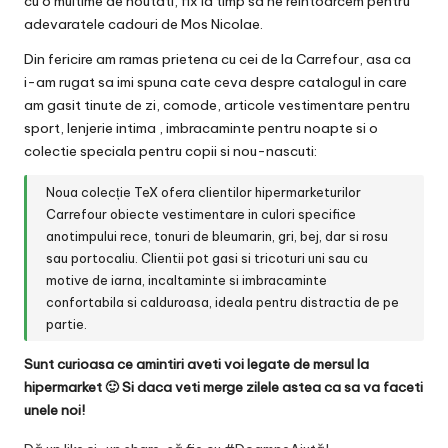
cu o multime de noutati, fix la timp sa ne reintoarcem pentru
adevaratele cadouri de Mos Nicolae.
Din fericire am ramas prietena cu cei de la Carrefour, asa ca
i-am rugat sa imi spuna cate ceva despre catalogul in care
am gasit tinute de zi, comode, articole vestimentare pentru
sport, lenjerie intima , imbracaminte pentru noapte si o
colectie speciala pentru copii si nou-nascuti:
Noua colecție TeX ofera clientilor hipermarketurilor
Carrefour obiecte vestimentare in culori specifice
anotimpului rece, tonuri de bleumarin, gri, bej, dar si rosu
sau portocaliu. Clientii pot gasi si tricoturi uni sau cu
motive de iarna, incaltaminte si imbracaminte
confortabila si calduroasa, ideala pentru distractia de pe
partie.
Sunt curioasa ce amintiri aveti voi legate de mersul la
hipermarket 🙂 Si daca veti merge zilele astea ca sa va faceti
unele noi!