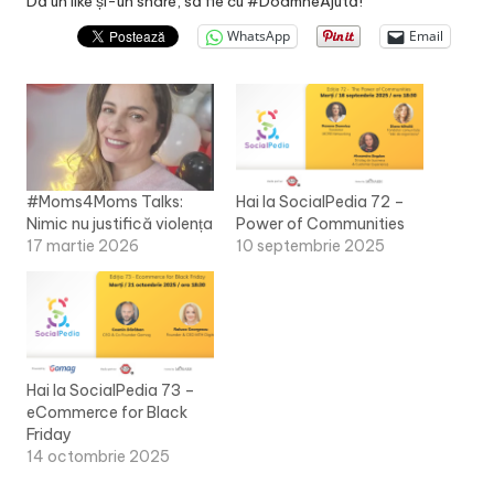
Dă un like și-un share, să fie cu #DoamneAjută!
WhatsApp
Email
#Moms4Moms Talks:
Hai la SocialPedia 72 –
Nimic nu justifică violența
Power of Communities
17 martie 2026
10 septembrie 2025
Hai la SocialPedia 73 –
eCommerce for Black
Friday
14 octombrie 2025