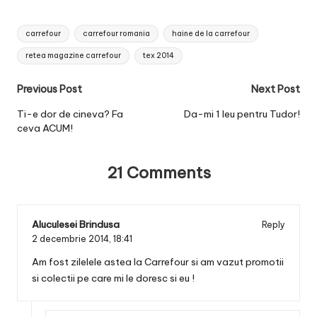
Tags:
carrefour
carrefour romania
haine de la carrefour
retea magazine carrefour
tex 2014
Post
Previous Post
Next Post
navigation
Ti-e dor de cineva? Fa
Da-mi 1 leu pentru Tudor!
ceva ACUM!
21 Comments
Aluculesei Brindusa
Reply
2 decembrie 2014,
18:41
Am fost zilelele astea la Carrefour si am vazut promotii
si colectii pe care mi le doresc si eu !