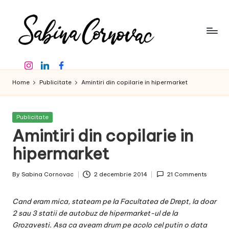
Skip
to
content
S
-
Instagram
Linkedin
Facebook
creator
a
de
Home
Publicitate
Amintiri din copilarie in hipermarket
b
conținut
de
in
16
Posted
Publicitate
a
ani
in
Amintiri din copilarie in
-
C
hipermarket
o
By
Sabina Cornovac
2 decembrie 2014
21 Comments
r
Posted
by
n
Cand eram mica, stateam pe la Facultatea de Drept, la doar
o
2 sau 3 statii de autobuz de hipermarket-ul de la
Grozavesti. Asa ca aveam drum pe acolo cel putin o data