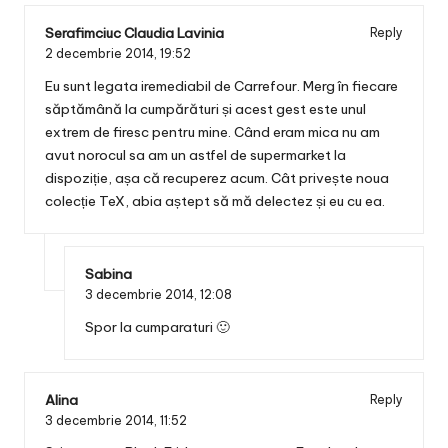
Serafimciuc Claudia Lavinia
Reply
2 decembrie 2014,
19:52
Eu sunt legata iremediabil de Carrefour. Merg în fiecare
săptămână la cumpărături și acest gest este unul
extrem de firesc pentru mine. Când eram mica nu am
avut norocul sa am un astfel de supermarket la
dispoziție, așa că recuperez acum. Cât privește noua
colecție TeX, abia aștept să mă delectez și eu cu ea.
Sabina
3 decembrie 2014,
12:08
Spor la cumparaturi 🙂
Alina
Reply
3 decembrie 2014,
11:52