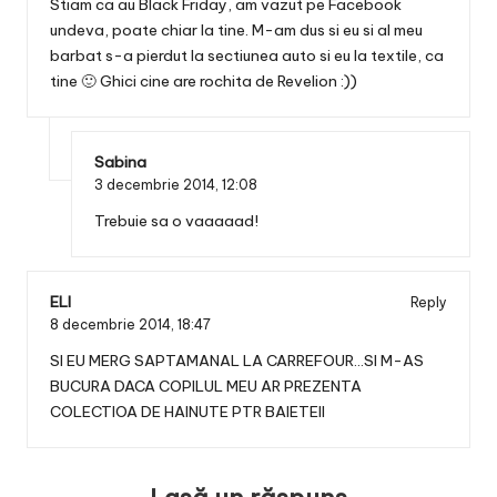
Stiam ca au Black Friday, am vazut pe Facebook
undeva, poate chiar la tine. M-am dus si eu si al meu
barbat s-a pierdut la sectiunea auto si eu la textile, ca
tine 🙂 Ghici cine are rochita de Revelion :))
Sabina
3 decembrie 2014,
12:08
Trebuie sa o vaaaaad!
ELI
Reply
8 decembrie 2014,
18:47
SI EU MERG SAPTAMANAL LA CARREFOUR…SI M-AS
BUCURA DACA COPILUL MEU AR PREZENTA
COLECTIOA DE HAINUTE PTR BAIETEII