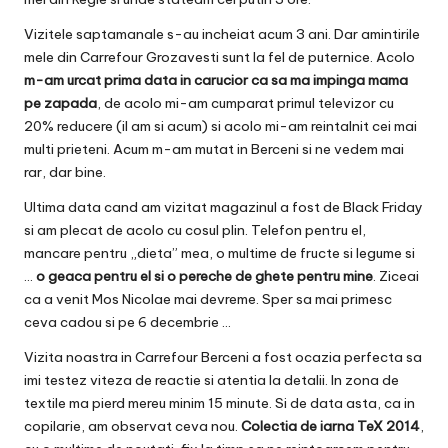
Vizitele saptamanale s-au incheiat acum 3 ani. Dar amintirile
mele din
Carrefour
Grozavesti sunt la fel de puternice. Acolo
m-am urcat prima data in carucior ca sa ma impinga mama
pe zapada
, de acolo mi-am cumparat primul televizor cu
20% reducere (il am si acum) si acolo mi-am reintalnit cei mai
multi prieteni. Acum m-am mutat in Berceni si ne vedem mai
rar, dar bine.
Ultima data cand am vizitat magazinul a fost de Black Friday
si am plecat de acolo cu cosul plin. Telefon pentru el,
mancare pentru „dieta” mea, o multime de fructe si legume si
…
o geaca pentru el si o pereche de ghete pentru mine
. Ziceai
ca a venit Mos Nicolae mai devreme. Sper sa mai primesc
ceva cadou si pe 6 decembrie …
Vizita noastra in Carrefour Berceni a fost ocazia perfecta sa
imi testez viteza de reactie si atentia la detalii. In zona de
textile ma pierd mereu minim 15 minute. Si de data asta, ca in
copilarie, am observat ceva nou.
Colectia de iarna TeX 2014
,