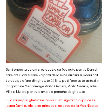
Sunt onorata ca am si eu ocazia sa fac asta pentru Daniel,
care are 3 ani si care va primi de la mine dulciuri si jucarii cat
sa dea pe afara din ghetute 🙂 Si tu poti face asta astazi in
magazinele
Mega Image
Piata Gemeni, Piata Sudului, Jolie
Ville si Liziera pentru a umple o pereche de ghetute.
Eu o sa imi pun ghetutele la usa. Sunt sigura ca dupa ce se
joaca Dumi cu ele, o sa primesc si eu ceva de la Mos Nicolae,