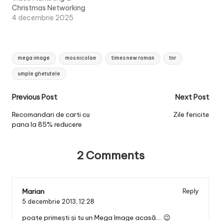
Christmas Networking
4 decembrie 2025
Tags:
mega image
mos nicolae
times new roman
tnr
umple ghetutele
Post
Previous Post
Next Post
navigation
Recomandari de carti cu
Zile fericite
pana la 85% reducere
2 Comments
Marian
Reply
5 decembrie 2013,
12:28
poate primești și tu un Mega Image acasă…. 😉