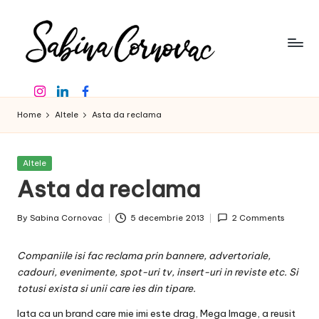
Skip
to
content
S
-
Instagram
Linkedin
Facebook
creator
a
de
Home
Altele
Asta da reclama
b
conținut
de
in
16
Posted
Altele
a
ani
in
Asta da reclama
-
C
By
Sabina Cornovac
5 decembrie 2013
2 Comments
o
Posted
by
r
Companiile isi fac reclama prin bannere, advertoriale,
n
cadouri, evenimente, spot-uri tv, insert-uri in reviste etc. Si
totusi exista si unii care ies din tipare.
o
Iata ca un brand care mie imi este drag, Mega Image, a reusit