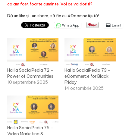
ca am fost foarte cuminte. Voi ce va doriti?
Dă un like și-un share, să fie cu #DoamneAjută!
WhatsApp
Email
Hai la SocialPedia 72 –
Hai la SocialPedia 73 –
Power of Communities
eCommerce for Black
10 septembrie 2025
Friday
14 octombrie 2025
Hai la SocialPedia 75 –
Video Marketing &