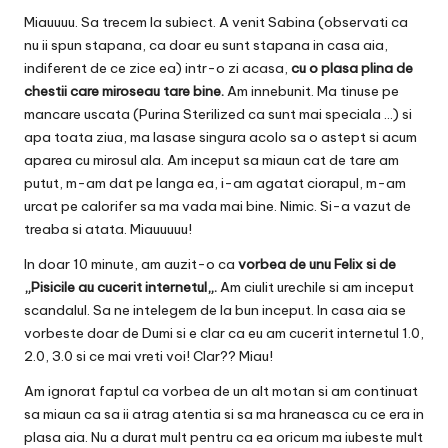
Miauuuu. Sa trecem la subiect. A venit Sabina (observati ca
nu ii spun stapana, ca doar eu sunt stapana in casa aia,
indiferent de ce zice ea) intr-o zi acasa,
cu o plasa plina de
chestii care miroseau tare bine.
Am innebunit. Ma tinuse pe
mancare uscata (Purina Sterilized ca sunt mai speciala …) si
apa toata ziua, ma lasase singura acolo sa o astept si acum
aparea cu mirosul ala. Am inceput sa miaun cat de tare am
putut, m-am dat pe langa ea, i-am agatat ciorapul, m-am
urcat pe calorifer sa ma vada mai bine. Nimic. Si-a vazut de
treaba si atata. Miauuuuu!
In doar 10 minute, am auzit-o ca
vorbea de unu Felix si de
„
Pisicile au cucerit internetul
„.
Am ciulit urechile si am inceput
scandalul. Sa ne intelegem de la bun inceput. In casa aia se
vorbeste doar de Dumi si e clar ca eu am cucerit internetul 1.0,
2.0, 3.0 si ce mai vreti voi! Clar?? Miau!
Am ignorat faptul ca vorbea de un alt motan si am continuat
sa miaun ca sa ii atrag atentia si sa ma hraneasca cu ce era in
plasa aia. Nu a durat mult pentru ca ea oricum ma iubeste mult