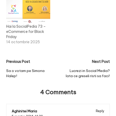
Hai la SocialPedia 73 –
eCommerce for Black
Friday
14 octombrie 2025
Post
Previous Post
Next Post
navigation
Sa o votam pe Simona
Lucrezi in Social Media?
Halep!
Iata ce greseli risti sa faci!
4 Comments
Aghinitei Maria
Reply