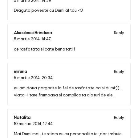
5 martie 2014,
14:39
Draguta poveste cu Dumi al tau <3
Aluculesei Brindusa
Reply
5 martie 2014,
14:47
ce rasfatata si cate bunatati !
miruna
Reply
5 martie 2014,
20:34
eu am doua gargarite la fel de rasfatate ca si dumi:))…
viata-i tare frumoasa si complicata alaturi de ele…
Natalita
Reply
10 martie 2014,
12:44
Mai Dumi mai, te stiam eu cu personalitate ,dar trebuie