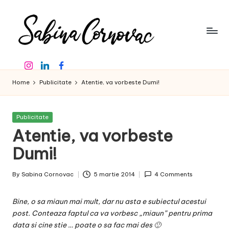
Skip
to
content
S
-
Instagram
Linkedin
Facebook
creator
a
de
Home
Publicitate
Atentie, va vorbeste Dumi!
b
conținut
de
in
16
Posted
Publicitate
a
ani
in
Atentie, va vorbeste
-
C
Dumi!
o
By
Sabina Cornovac
5 martie 2014
4 Comments
r
Posted
by
n
Bine, o sa miaun mai mult, dar nu asta e subiectul acestui
o
post. Conteaza faptul ca va vorbesc „miaun” pentru prima
data si cine stie … poate o sa fac mai des 🙂