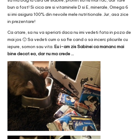
sa ma bag la cura de slabire, promit sa nu mai fac, dar tare
bun a fost! Si cica are si vitaminele D si E, minerale, Omega 6
si imi asigura 100% din nevoile mele nutritionale. Jur, asa zice
in prezentare!
Ca atare, sa nu va speriati daca nu imi vedeti fata in poza de
mai jos 🙂 Sa vedeti cum o sa fie cand o sa incerc plicurile cu
iepure, somon sau vita.
Eu i-am zis Sabinei ca mananc mai
bine decat ea, dar nu ma crede …