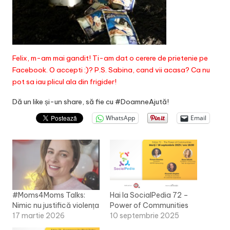
Felix, m-am mai gandit! Ti-am dat o cerere de prietenie pe
Facebook. O accepti :)? P.S. Sabina, cand vii acasa? Ca nu
pot sa iau plicul ala din frigider!
Dă un like și-un share, să fie cu #DoamneAjută!
WhatsApp
Email
#Moms4Moms Talks:
Hai la SocialPedia 72 –
Nimic nu justifică violența
Power of Communities
17 martie 2026
10 septembrie 2025