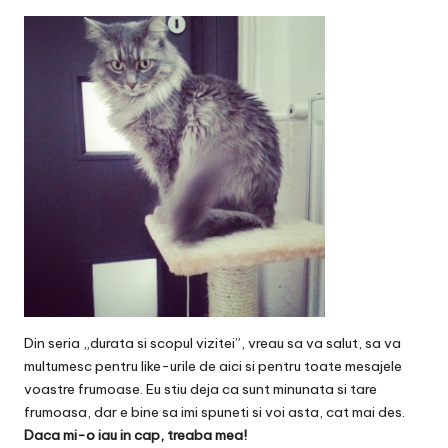
v
a
c
O
nl
in
e
Din seria „durata si scopul vizitei”, vreau sa va salut, sa va
multumesc pentru like-urile de
aici
si pentru toate mesajele
voastre frumoase. Eu stiu deja ca sunt minunata si tare
frumoasa, dar e bine sa imi spuneti si voi asta, cat mai des.
Daca mi-o iau in cap, treaba mea!