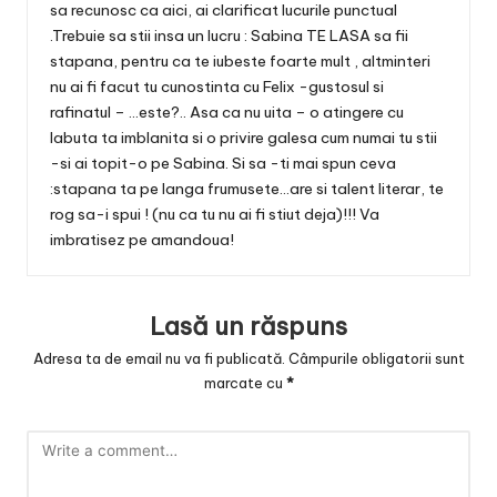
sa recunosc ca aici, ai clarificat lucurile punctual
.Trebuie sa stii insa un lucru : Sabina TE LASA sa fii
stapana, pentru ca te iubeste foarte mult , altminteri
nu ai fi facut tu cunostinta cu Felix -gustosul si
rafinatul – …este?.. Asa ca nu uita – o atingere cu
labuta ta imblanita si o privire galesa cum numai tu stii
-si ai topit-o pe Sabina. Si sa -ti mai spun ceva
:stapana ta pe langa frumusete…are si talent literar, te
rog sa-i spui ! (nu ca tu nu ai fi stiut deja)!!! Va
imbratisez pe amandoua!
Lasă un răspuns
Adresa ta de email nu va fi publicată.
Câmpurile obligatorii sunt
marcate cu
*