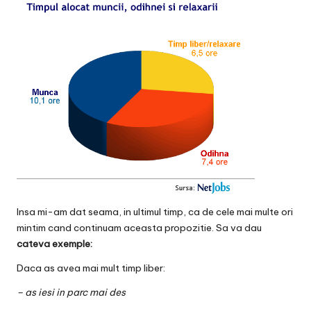
v
a
c
O
nl
in
e
Insa mi-am dat seama, in ultimul timp, ca de cele mai multe ori
mintim cand continuam aceasta propozitie. Sa va dau
cateva exemple:
Daca as avea mai mult timp liber:
– as iesi in parc mai des