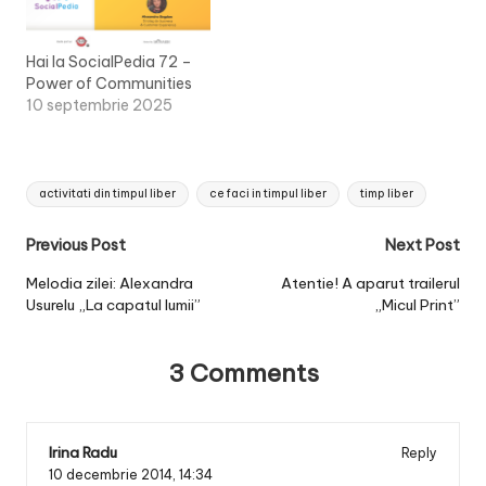
Hai la SocialPedia 72 –
Power of Communities
10 septembrie 2025
Tags:
activitati din timpul liber
ce faci in timpul liber
timp liber
Post
Previous Post
Next Post
navigation
Melodia zilei: Alexandra
Atentie! A aparut trailerul
Usurelu „La capatul lumii”
„Micul Print”
3 Comments
Irina Radu
Reply
10 decembrie 2014,
14:34