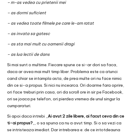
– m-as vedea cu prietenii mei
– as dormi suficient
– as vedea toate filmele pe care le-am ratat
– as invata sa gatesc
– as sta mai mult cu oamenii dragi
– as lua lectii de dans
Si mai sunt o multime. Fiecare spune ce si-ar dori sa faca,
daca ar avea mai mult timp liber. Problema este ca atunci
cand chiar se intampla asta, de prea multe ori nu face nimic
din ce si-a propus. Si nici nu incearca. Ori doarme fara oprire,
ori face treburi prin casa, ori da scroll ore in sir pe Facebook,
ori se joaca pe telefon, ori pierdea vremea de unul singur la
cumparaturi.
Si apoi daca intrebi „
Ai avut 2 zile libere, ai facut ceva din ce
ti-ai propus?
„, o sa spuna ca nu a avut timp. Si o sa vezi ca
se intristeaza imediat. Dar intrebarea e: de ce intotdeauna