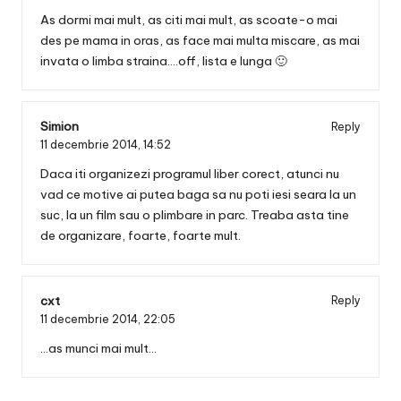
As dormi mai mult, as citi mai mult, as scoate-o mai
des pe mama in oras, as face mai multa miscare, as mai
invata o limba straina….off, lista e lunga 🙂
Simion
Reply
11 decembrie 2014,
14:52
Daca iti organizezi programul liber corect, atunci nu
vad ce motive ai putea baga sa nu poti iesi seara la un
suc, la un film sau o plimbare in parc. Treaba asta tine
de organizare, foarte, foarte mult.
cxt
Reply
11 decembrie 2014,
22:05
…as munci mai mult…