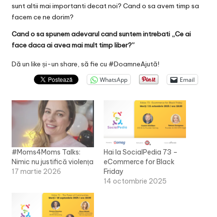
sunt altii mai importanti decat noi? Cand o sa avem timp sa
facem ce ne dorim?
Cand o sa spunem adevarul cand suntem intrebati „Ce ai
face daca ai avea mai mult timp liber?”
Dă un like și-un share, să fie cu #DoamneAjută!
WhatsApp
Email
#Moms4Moms Talks:
Hai la SocialPedia 73 –
Nimic nu justifică violența
eCommerce for Black
17 martie 2026
Friday
14 octombrie 2025