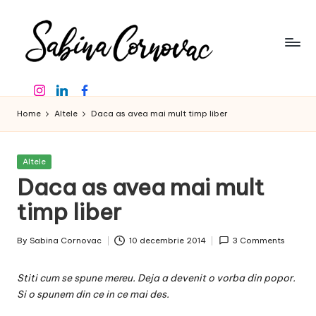
Skip
to
content
S
-
Instagram
Linkedin
Facebook
creator
a
de
Home
Altele
Daca as avea mai mult timp liber
b
conținut
de
in
16
Posted
Altele
a
ani
in
Daca as avea mai mult
-
C
timp liber
o
By
Sabina Cornovac
10 decembrie 2014
3 Comments
r
Posted
by
n
Stiti cum se spune mereu. Deja a devenit o vorba din popor.
o
Si o spunem din ce in ce mai des.