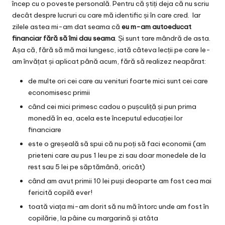
încep cu o poveste personală. Pentru că știți deja că nu scriu
decât despre lucruri cu care mă identific și în care cred. Iar
zilele astea mi-am dat seama că
eu m-am autoeducat
financiar fără să îmi dau seama
. Și sunt tare mândră de asta.
Așa că, fără să mă mai lungesc, iată câteva lecții pe care le-
am învățat și aplicat până acum, fără să realizez neapărat:
de multe ori cei care au venituri foarte mici sunt cei care
economisesc primii
când cei mici primesc cadou o pușculiță și pun prima
monedă în ea, acela este începutul educației lor
financiare
este o greșeală să spui că nu poți să faci economii (am
prieteni care au pus 1 leu pe zi sau doar monedele de la
rest sau 5 lei pe săptămână, oricât)
când am avut primii 10 lei puși deoparte am fost cea mai
fericită copilă ever!
toată viața mi-am dorit să nu mă întorc unde am fost în
copilărie, la pâine cu margarină și atâta