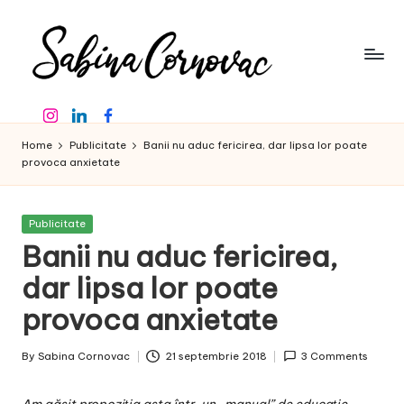
Skip
to
content
S
-
Instagram
Linkedin
Facebook
creator
a
de
Home
Publicitate
Banii nu aduc fericirea, dar lipsa lor poate
b
conținut
provoca anxietate
de
in
16
a
ani
Posted
Publicitate
in
-
Banii nu aduc fericirea,
C
dar lipsa lor poate
o
provoca anxietate
r
n
By
Sabina Cornovac
21 septembrie 2018
3 Comments
Posted
o
by