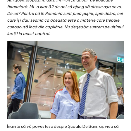
Am găsit propoziția asta într-un „manual” de educație
v
financiară. Mi-a luat 32 de ani să ajung să citesc așa ceva.
a
De ce? Pentru că în România sunt prea puțini, spre deloc, cei
care își dau seama că aceasta este o materie care trebuie
c
cunoscută încă din copilărie. Nu degeaba suntem pe ultimul
O
loc ȘI la acest capitol.
nl
in
e
Înainte să vă povestesc despre Școala De Bani, aș vrea să