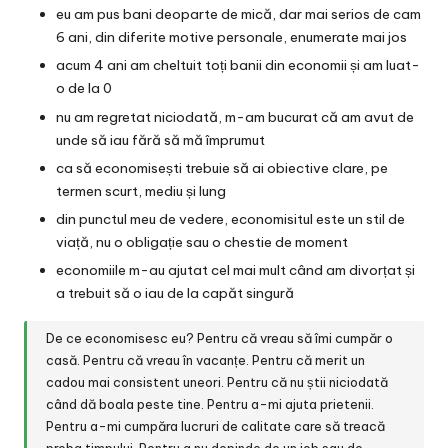
eu am pus bani deoparte de mică, dar mai serios de cam
6 ani, din diferite motive personale, enumerate mai jos
acum 4 ani am cheltuit toți banii din economii și am luat-
o de la 0
nu am regretat niciodată, m-am bucurat că am avut de
unde să iau fără să mă împrumut
ca să economisești trebuie să ai obiective clare, pe
termen scurt, mediu și lung
din punctul meu de vedere, economisitul este un stil de
viață, nu o obligație sau o chestie de moment
economiile m-au ajutat cel mai mult când am divorțat și
a trebuit să o iau de la capăt singură
De ce economisesc eu? Pentru că vreau să îmi cumpăr o
casă. Pentru că vreau în vacanțe. Pentru că merit un
cadou mai consistent uneori. Pentru că nu știi niciodată
când dă boala peste tine. Pentru a-mi ajuta prietenii.
Pentru a-mi cumpăra lucruri de calitate care să treacă