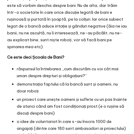
este să vorbim deschis despre bani. Nu de alta, dar trăim
într-o societate în care orice discuție legată de bani e
rușinoasă și purtată în șoaptă, pe la colțuri. Iar orice subiect
legat de o bancă aduce iritație și gânduri negative (ăia ne iau
banii, nu ne ascultă, nu îi interesează, ne-au păcălit, nu ne-
au explicat bine, sunt niște roboți, vor să facă bani pe
spinarea mea etc).
Ce este deci Școala de Bani?
răspunsul la întrebarea „cum discutăm cu voi cât mai
uman despre drepturi și obligațiuni?”
demonstrația faptului că la bancă sunt și oameni, nu
doar roboți
un proiect care unește oameni și suflete cu un pas înainte
de atunci când am fost condiționați prost (e o rușine să
discuți despre bani)
o idee de voluntariat în care s-au înscris 1000 de
angajați (dintre care 180 sunt ambasadori ai proiectului)