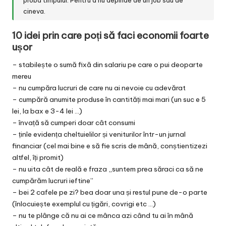
proba timpului. Pentru a nu depinde de un job sau de
cineva.
10 idei prin care poți să faci economii foarte
ușor
– stabilește o sumă fixă din salariu pe care o pui deoparte
mereu
– nu cumpăra lucruri de care nu ai nevoie cu adevărat
– cumpără anumite produse în cantități mai mari (un suc e 5
lei, la bax e 3-4 lei …)
– învață să cumperi doar cât consumi
– ținîe evidența cheltuielilor și veniturilor într-un jurnal
financiar (cel mai bine e să fie scris de mână, conștientizezi
altfel, îți promit)
– nu uita cât de reală e fraza „suntem prea săraci ca să ne
cumpărăm lucruri ieftine”
– bei 2 cafele pe zi? bea doar una și restul pune de-o parte
(înlocuiește exemplul cu țigări, covrigi etc …)
– nu te plânge că nu ai ce mânca azi când tu ai în mână