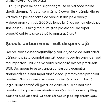
ultimul telefon de pe piață
– fă-ți un plan de criză și gândește-te ce vei face mâine
dacă, doamne ferește, se întâmplă ceva rău – gândul ăla te
va face să pui deoparte ce bani ai fi dat pe o rochiță
– dacă ai un venit de 2000 de lei pe lună, de ce hainele de pe
tine costă 3000? și mai sunt și de plastic sau de super
proastă calitate și se strică la prima spălare?
Școala de bani e mai mult despre viață
Despre toate astea veți învăța și voi la
Școala de Bani
dacă
vă înscrieți. Este complet gratuit, deschis pentru oricine și, cel
mai important, nu vi se va vorbi niciodată despre produsele
BCR. Da, aceasta este banca pentru care educația
financiară este mai importantă decât promovarea propriilor
produse. Nu e singura și nici cea mai bună și nici perfectă,
logic. Nu înseamnă că gata, de acum ei nu o să mai aibă
probleme la ghișeu sau situațiile neplăcute de care se plâng
oamenii o să dispară. Ci doar că fac un pas important spre
mai bine.