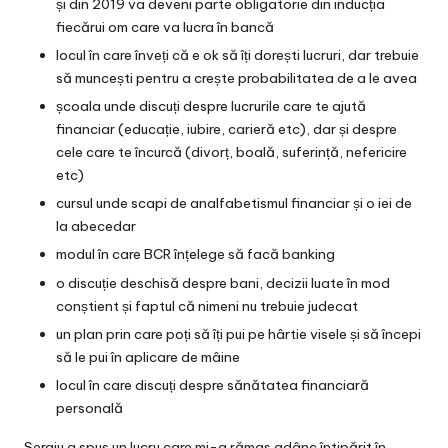
și din 2019 va deveni parte obligatorie din inducția
fiecărui om care va lucra în bancă
locul în care înveți că e ok să îți dorești lucruri, dar trebuie
să muncești pentru a crește probabilitatea de a le avea
școala unde discuți despre lucrurile care te ajută
financiar (educație, iubire, carieră etc), dar și despre
cele care te încurcă (divorț, boală, suferință, nefericire
etc)
cursul unde scapi de analfabetismul financiar și o iei de
la abecedar
modul în care BCR înțelege să facă banking
o discuție deschisă despre bani, decizii luate în mod
conștient și faptul că nimeni nu trebuie judecat
un plan prin care poți să îți pui pe hârtie visele și să începi
să le pui în aplicare de mâine
locul în care discuți despre sănătatea financiară
personală
Sergiu a spus un lucru care mi-a rămas adânc întipărit în