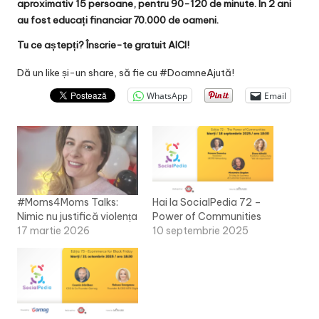
aproximativ 15 persoane, pentru 90-120 de minute. În 2 ani
au fost educați financiar 70.000 de oameni.
Tu ce aștepți? Înscrie-te gratuit
AICI
!
Dă un like și-un share, să fie cu #DoamneAjută!
WhatsApp
Email
#Moms4Moms Talks:
Hai la SocialPedia 72 –
Nimic nu justifică violența
Power of Communities
17 martie 2026
10 septembrie 2025