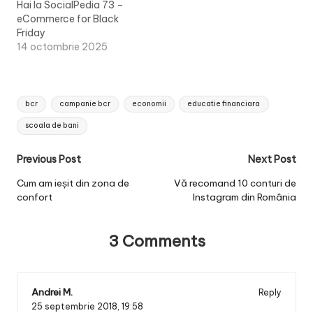
Hai la SocialPedia 73 –
eCommerce for Black
Friday
14 octombrie 2025
Tags:
bcr
campanie bcr
economii
educatie financiara
scoala de bani
Post
Previous Post
Next Post
navigation
Cum am ieșit din zona de
Vă recomand 10 conturi de
confort
Instagram din România
3 Comments
Andrei M.
Reply
25 septembrie 2018,
19:58