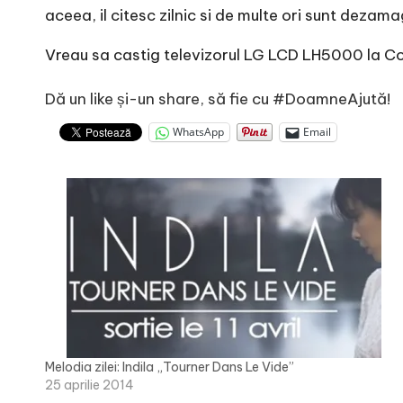
r
aceea, il citesc zilnic si de multe ori sunt dezam
n
Vreau sa castig televizorul LG LCD LH5000 la
Co
o
Dă un like și-un share, să fie cu #DoamneAjută!
v
WhatsApp
Email
a
c
O
nl
i
n
Melodia zilei: Indila „Tourner Dans Le Vide”
25 aprilie 2014