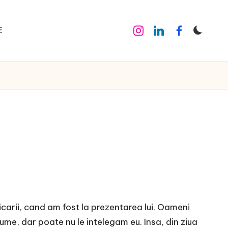
E
Instagram
Linkedin
Facebook
carii, cand am fost la prezentarea lui. Oameni
me, dar poate nu le intelegam eu. Insa, din ziua