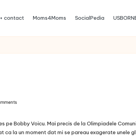
+ contact
Moms4Moms
SocialPedia
USBORN
omments
des pe Bobby Voicu. Mai precis de la Olimpiadele Comuni
t ca la un moment dat mi se pareau exagerate unele glu