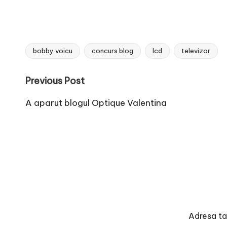
e
bobby voicu
concurs blog
lcd
televizor
Tags:
Post
Previous Post
navigation
A aparut blogul Optique Valentina
Adresa ta 