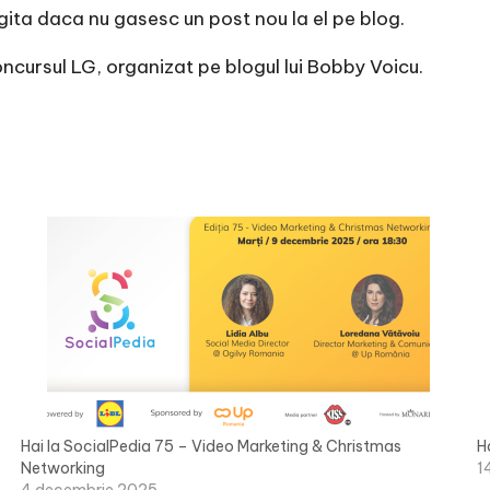
agita daca nu gasesc un post nou la el pe blog.
ncursul LG
, organizat pe
blogul lui Bobby Voicu
.
Hai la SocialPedia 75 – Video Marketing & Christmas
H
Networking
1