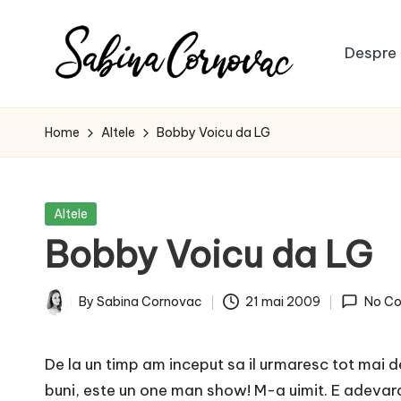
Skip
Despre 
to
S
content
-
creator
a
Home
Altele
Bobby Voicu da LG
de
b
conținut
de
i
Posted
Altele
16
in
Bobby Voicu da LG
n
ani
-
a
By
Sabina Cornovac
21 mai 2009
No C
Posted
C
by
De la un timp am inceput sa il urmaresc tot mai 
o
buni, este un one man show! M-a uimit. E adevara