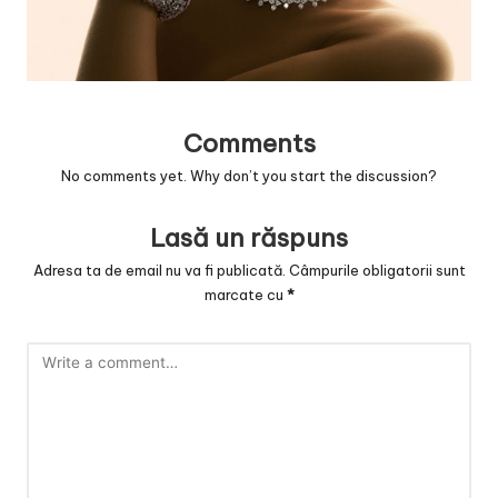
v
a
c
O
Comments
nl
No comments yet. Why don’t you start the discussion?
in
Lasă un răspuns
e
Adresa ta de email nu va fi publicată.
Câmpurile obligatorii sunt
marcate cu
*