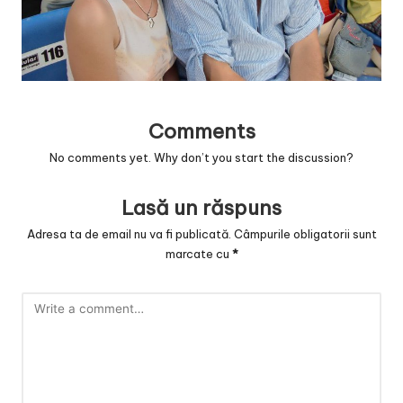
v
a
c
O
Comments
nl
No comments yet. Why don’t you start the discussion?
in
e
Lasă un răspuns
Adresa ta de email nu va fi publicată.
Câmpurile obligatorii sunt
marcate cu
*