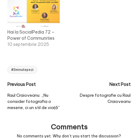
Hai la SocialPedia 72 –
Power of Communities
10 septembrie 2025
Tags:
#3minutepezi
Post
Previous Post
Next Post
navigation
Raul Craioveanu: „Nu
Despre fotografie cu Raul
consider fotografia o
Craioveanu
meserie, ci un stil de viață”
Comments
No comments yet. Why don’t you start the discussion?