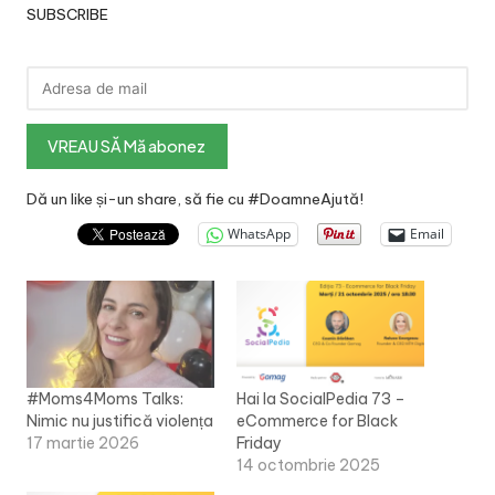
SUBSCRIBE
Dă un like și-un share, să fie cu #DoamneAjută!
WhatsApp
Email
#Moms4Moms Talks:
Hai la SocialPedia 73 –
Nimic nu justifică violența
eCommerce for Black
17 martie 2026
Friday
14 octombrie 2025