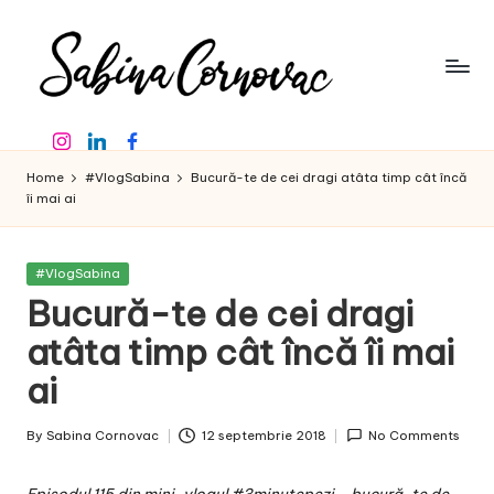
Skip
to
content
S
-
Instagram
Linkedin
Facebook
creator
a
de
Home
#VlogSabina
Bucură-te de cei dragi atâta timp cât încă
b
conținut
îi mai ai
de
in
16
a
ani
Posted
#VlogSabina
in
-
Bucură-te de cei dragi
C
atâta timp cât încă îi mai
o
ai
r
n
By
Sabina Cornovac
12 septembrie 2018
No Comments
Posted
o
by