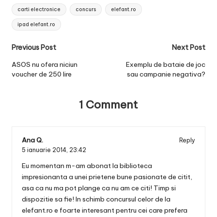
Tags:
carti electronice
concurs
elefant.ro
ipad elefant.ro
Post
Previous Post
Next Post
navigation
ASOS nu ofera niciun
Exemplu de bataie de joc
voucher de 250 lire
sau campanie negativa?
1 Comment
Ana Q.
Reply
5 ianuarie 2014,
23:42
Eu momentan m-am abonat la biblioteca
impresionanta a unei prietene bune pasionate de citit,
asa ca nu ma pot plange ca nu am ce citi! Timp si
dispozitie sa fie! In schimb concursul celor de la
elefant.ro e foarte interesant pentru cei care prefera