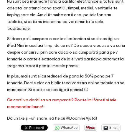
v
Nu sunt cea mai mare fana a cartilor electronice si totusi sunt
adepta lor atunci cand spatiul, timpul, mediul, veniturile te
a
imping spre ele. Am citit multe carti asa, pe telefon sau
c
tableta, si asta nu inseamna ca voi renunta la cele
traditionale.
O
Si daca poti cumpara o carte electronica si sa si castigi un
nl
iPad Mini in acelasi timp, de ce nu? De aceea vreau sa va scriu
despre concursul prin care daca o sa cumparati pana pe 7
in
ianuarie o carte electronica de la ei veti participa automat la
e
tragerea la sorti pentru marele premiu.
In plus, mai sunt si cu reduceri de pana la 50% pana pe 7
ianuarie. Deci e clar ca biblioteca voastra online trebuie sa se
mareasca! Si poate sa castigati premiul 🙂
Ce carti va doriti sa va cumparati? Poate imi faceti si mie
recomandari bune!
Dă un like și-un share, să fie cu #DoamneAjută!
WhatsApp
Email