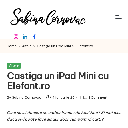
Skip
to
content
S
-
Instagram
Linkedin
Facebook
creator
a
de
Home
Altele
Castiga un iPad Mini cu Elefant.ro
b
conținut
de
in
16
Posted
Altele
a
ani
in
Castiga un iPad Mini cu
-
C
Elefant.ro
o
By
Sabina Cornovac
4 ianuarie 2014
1 Comment
r
Posted
by
n
Cine nu isi doreste un cadou frumos de Anul Nou? Si mai ales
o
daca si-l poate face singur doar cumparand carti?