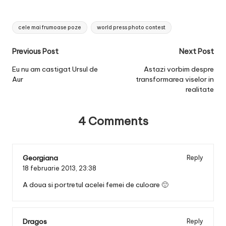
Tags:
cele mai frumoase poze
world press photo contest
Post
Previous Post
Next Post
navigation
Eu nu am castigat Ursul de
Astazi vorbim despre
Aur
transformarea viselor in
realitate
4 Comments
Georgiana
Reply
18 februarie 2013,
23:38
A doua si portretul acelei femei de culoare 🙂
Dragos
Reply