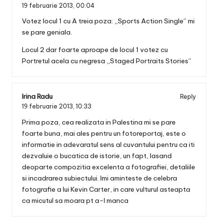
19 februarie 2013,
00:04
Votez locul 1 cu A treia poza: „Sports Action Single” mi
se pare geniala.
Locul 2 dar foarte aproape de locul 1 votez cu
Portretul acela cu negresa „Staged Portraits Stories”
Irina Radu
Reply
19 februarie 2013,
10:33
Prima poza, cea realizata in Palestina mi se pare
foarte buna, mai ales pentru un fotoreportaj, este o
informatie in adevaratul sens al cuvantului pentru ca iti
dezvaluie o bucatica de istorie, un fapt, lasand
deoparte compozitia excelenta a fotografiei, detaliile
si incadrarea subiectului. Imi aminteste de celebra
fotografie a lui Kevin Carter, in care vulturul asteapta
ca micutul sa moara pt a-l manca