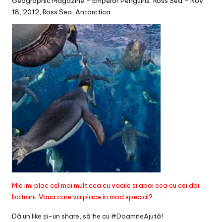
Geographic Magazine – Emperor Penguins, Ross Sea – Nov.
18, 2012, Ross Sea, Antarctica
Mie imi plac cel mai mult cea cu vacile si apoi cea cu cei doi
batrani. Voua care va place in mod special?
Dă un like și-un share, să fie cu #DoamneAjută!