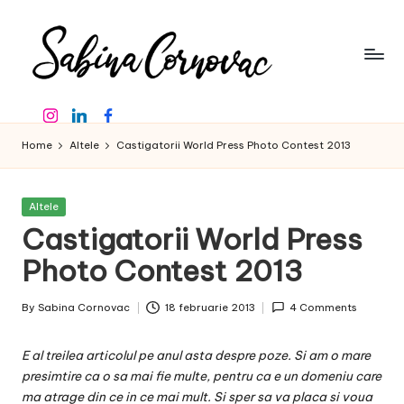
Skip
to
content
S
-
Instagram
Linkedin
Facebook
creator
a
de
Home
Altele
Castigatorii World Press Photo Contest 2013
b
conținut
de
in
16
Posted
Altele
a
ani
in
Castigatorii World Press
-
C
Photo Contest 2013
o
By
Sabina Cornovac
18 februarie 2013
4 Comments
r
Posted
by
n
E al treilea articolul pe anul asta despre poze. Si am o mare
o
presimtire ca o sa mai fie multe, pentru ca e un domeniu care
ma atrage din ce in ce mai mult. Si sper sa va placa si voua