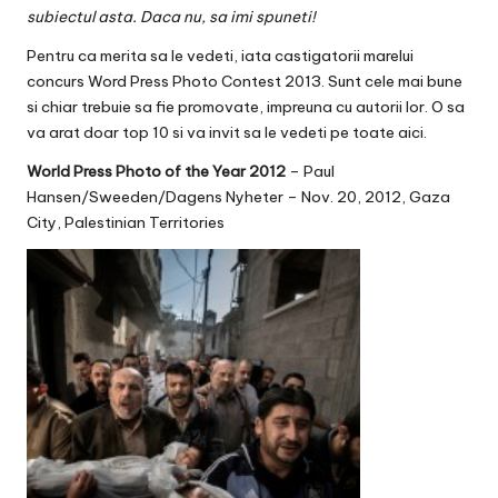
v
subiectul asta. Daca nu, sa imi spuneti!
a
Pentru ca merita sa le vedeti, iata castigatorii marelui
c
concurs Word Press Photo Contest 2013. Sunt cele mai bune
si chiar trebuie sa fie promovate, impreuna cu autorii lor. O sa
O
va arat doar top 10 si va invit sa le vedeti pe toate
aici
.
nl
World Press Photo of the Year 2012
– Paul
Hansen/Sweeden/Dagens Nyheter – Nov. 20, 2012, Gaza
in
City, Palestinian Territories
e