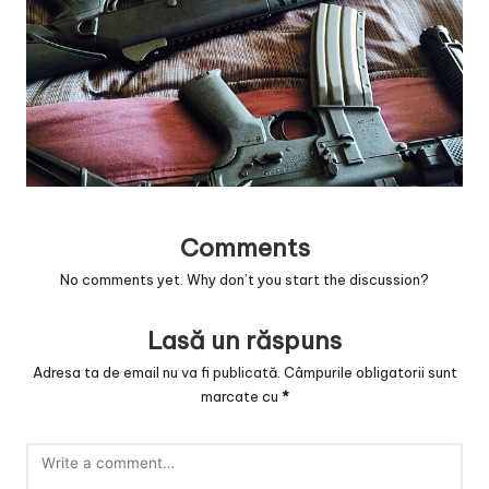
v
a
c
O
nl
in
e
Comments
No comments yet. Why don’t you start the discussion?
Lasă un răspuns
Adresa ta de email nu va fi publicată.
Câmpurile obligatorii sunt
marcate cu
*