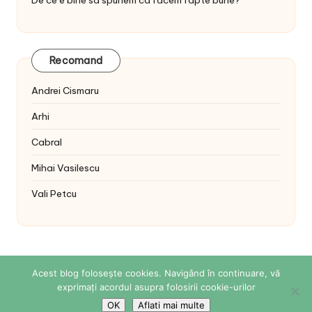
De ce e bine sa spunem ca facem fapte bune?
Recomand
Andrei Cismaru
Arhi
Cabral
Mihai Vasilescu
Vali Petcu
Acest blog folosește cookies. Navigând în continuare, vă
exprimați acordul asupra folosirii cookie-urilor
Copyright 2026 — Sabina Cornovac Online. All rights
reserved.
Bloglo WordPress Theme
OK
Aflati mai multe