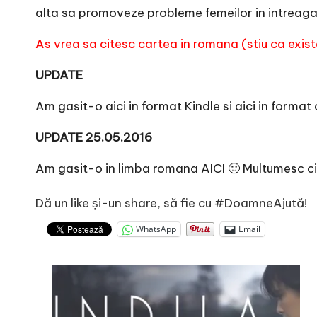
alta sa promoveze probleme femeilor in intreaga
As vrea sa citesc cartea in romana (stiu ca exist
UPDATE
Am gasit-o
aici
in format Kindle si
aici
in format 
UPDATE 25.05.2016
Am gasit-o in limba romana
AICI
🙂 Multumesc ci
Dă un like și-un share, să fie cu #DoamneAjută!
WhatsApp
Email