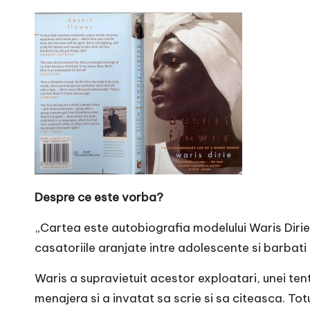
r
n
o
v
a
c
O
Despre ce este vorba?
nl
„Cartea este autobiografia modelului Waris Dirie
i
casatoriile aranjate intre adolescente si barbati 
n
Waris a supravietuit acestor exploatari, unei tent
menajera si a invatat sa scrie si sa citeasca. Tot