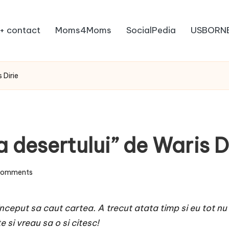
+ contact
Moms4Moms
SocialPedia
USBORN
 Dirie
 desertului” de Waris D
Comments
ceput sa caut cartea. A trecut atata timp si eu tot nu
si vreau sa o si citesc!