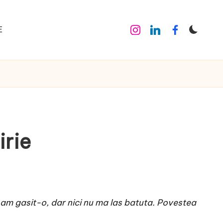
E
Instagram
Linkedin
Facebook
irie
 am gasit-o, dar nici nu ma las batuta. Povestea