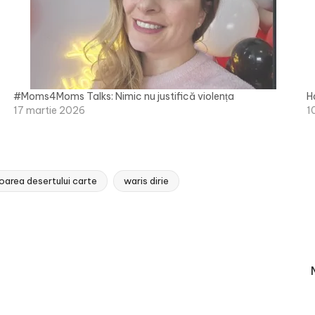
#Moms4Moms Talks: Nimic nu justifică violența
H
17 martie 2026
1
loarea desertului carte
waris dirie