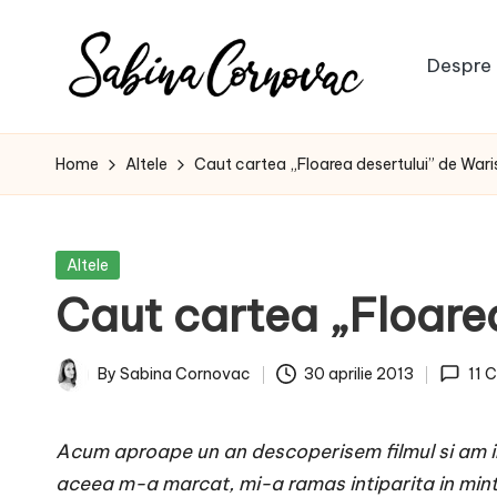
Skip
Despre 
to
S
content
-
creator
a
Home
Altele
Caut cartea „Floarea desertului” de Waris
de
b
conținut
de
i
Posted
Altele
16
in
Caut cartea „Floarea
n
ani
-
a
By
Sabina Cornovac
30 aprilie 2013
11 
Posted
C
by
Acum aproape un an descoperisem filmul si am in
o
aceea m-a marcat, mi-a ramas intiparita in minte 