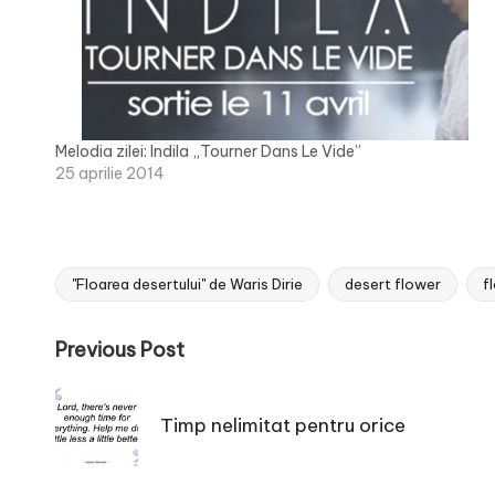
Melodia zilei: Indila „Tourner Dans Le Vide”
25 aprilie 2014
"Floarea desertului" de Waris Dirie
desert flower
f
Tags:
Post
Previous Post
navigation
Timp nelimitat pentru orice