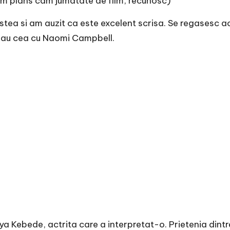
u am plans cam jumatate de film, recunosc)
tea si am auzit ca este excelent scrisa. Se regasesc a
) sau cea cu Naomi Campbell.
Liya Kebede, actrita care a interpretat-o. Prietenia dint