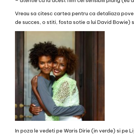
– atentie ca la acest film cei sensibili plang (e
Vreau sa citesc cartea pentru ca detaliaza poves
de succes, o stiti, fosta sotie a lui David Bowie
In poza le vedeti pe Waris Dirie (in verde) si pe 