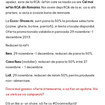
apelez, este de la RCA-Ieftin care se lauda ca are
Cel mai
ieftin RCA din Romania.
Noi avem deja RCA de la ei, ca si alti
prieteni, si asta e ocazie buna de reinnoire.
La
Ecco-Shoes.ro
, sunt pana la 50% la produse selectate
(cizme, ghete, botine, pantofi), in limita stocului disponibil.
Oferta promotionala valabila in perioada
29 noiembrie-1
decembrie 2013.
Reduceri la raft:
Ikea
, 29 noiembrie-1 decembrie, reduceri de pana la 50%.
Casa Rusu
(mobilier), reduceri de pana la 50% intre 27
noiembrie – 1 decembrie.
Lidl
, 29 noiembrie, reduceri de minim 50% pentru produsele
non-alimentare.
Daca mai gasesc oferte interesante, o sa fac un update. Voi
ce vreti sa va cumparati?
Dă un like și-un share, să fie cu #DoamneAjută!