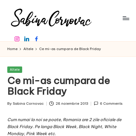
Skip
to
content
S
-
Instagram
Linkedin
Facebook
creator
a
de
Home
Altele
Ce mi-as cumpara de Black Friday
b
conținut
de
in
16
Posted
Altele
a
ani
in
Ce mi-as cumpara de
-
C
Black Friday
o
By
Sabina Cornovac
28 noiembrie 2013
6 Comments
r
Posted
by
n
Cum numai la noi se poate, Romania are 2 zile oficiale de
o
Black Friday. Pe langa Black Week, Black Night, White
Monday, Pink Week etc.