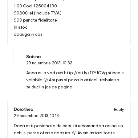
1.00 Cod: 125004190
99800 lei (include TVA)
999 puncte fidelitate
In stoc
adauga in cos
Sabina
29 noiembrie 2013,
10:33
Anca eu o vad aici
http://bit.ly/17YJGVg
si inca e
valabila 🙂 Am pus si poza in articol, trebuie sa
te duci in jos pe pagina.
Dorothea
Reply
29 noiembrie 2013,
10:13
Daca esti pasionata de ceai, iti recomand sa arunci un
ochi si peste oferta noastra. 🙂 Avem astazi toate