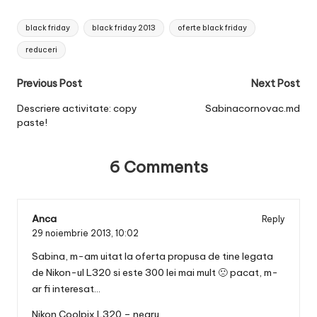
Tags:
black friday
black friday 2013
oferte black friday
reduceri
Post
Previous Post
Next Post
navigation
Descriere activitate: copy
Sabinacornovac.md
paste!
6 Comments
Anca
Reply
29 noiembrie 2013,
10:02
Sabina, m-am uitat la oferta propusa de tine legata
de Nikon-ul L320 si este 300 lei mai mult 🙁 pacat, m-
ar fi interesat…
Nikon Coolpix L320 – negru