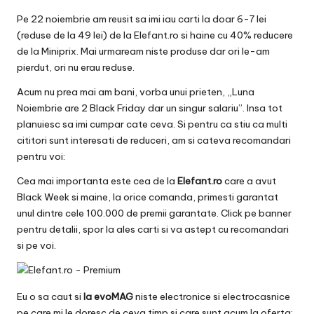
v
Pe 22 noiembrie am reusit sa imi iau carti la doar 6-7 lei
a
(reduse de la 49 lei) de la
Elefant.ro
si haine cu 40% reducere
c
de la Miniprix. Mai urmaream niste produse dar ori le-am
pierdut, ori nu erau reduse.
O
Acum nu prea mai am bani, vorba unui prieten, „Luna
nl
Noiembrie are 2 Black Friday dar un singur salariu”. Insa tot
planuiesc sa imi cumpar cate ceva. Si pentru ca stiu ca multi
in
cititori sunt interesati de reduceri, am si cateva recomandari
e
pentru voi:
Cea mai importanta este cea de la
Elefant.ro
care a avut
Black Week si maine, la orice comanda, primesti garantat
unul dintre cele 100.000 de premii garantate. Click pe banner
pentru detalii, spor la ales carti si va astept cu recomandari
si pe voi.
Eu o sa caut si
la
evoMAG
niste electronice si electrocasnice
pe care mi le doresc de ceva timp si care sunt acum la oferta: