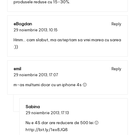
produsele reduse cu 15-30%.
eBogdan
Reply
29 noiembrie 2013,
10:15
Hmm… cam slabut, ma asteptam sa vrei marea cu sarea
:))
emil
Reply
29 noiembrie 2013,
17:07
m-as multumi doar cu un iphone 4s 🙂
Sabina
29 noiembrie 2013,
17:13
Nu e 4S dar are reducere de 500 lei 🙂
http://bit.ly/1ex8JQ8