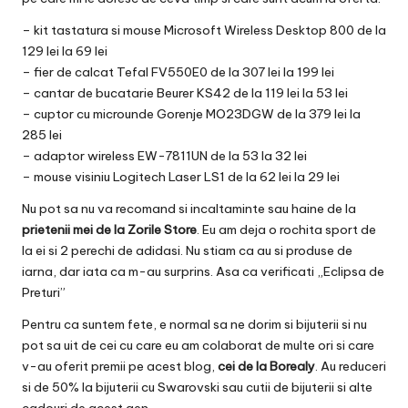
– kit tastatura si mouse Microsoft Wireless Desktop 800
de la
129 lei la 69 lei
– fier de calcat Tefal FV550E0
de la 307 lei la 199 lei
– cantar de bucatarie Beurer KS42
de la 119 lei la 53 lei
– cuptor cu microunde Gorenje MO23DGW
de la 379 lei la
285 lei
– adaptor wireless EW-7811UN
de la 53 la 32 lei
– mouse visiniu Logitech Laser LS1
de la 62 lei la 29 lei
Nu pot sa nu va recomand si incaltaminte sau haine de la
prietenii mei de la
Zorile Store
. Eu am deja o rochita sport de
la ei si 2 perechi de adidasi. Nu stiam ca au si produse de
iarna, dar iata ca m-au surprins. Asa ca verificati „Eclipsa de
Preturi”
Pentru ca suntem fete, e normal sa ne dorim si bijuterii si nu
pot sa uit de cei cu care eu am colaborat de multe ori si care
v-au oferit premii pe acest blog,
cei de la
Borealy
. Au reduceri
si de 50% la bijuterii cu Swarovski sau cutii de bijuterii si alte