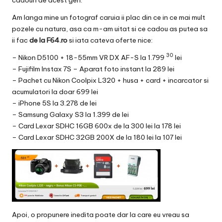
cadouri de acest gen.
Am langa mine un fotograf caruia ii plac din ce in ce mai mult
pozele cu natura, asa ca m-am uitat si ce cadou as putea sa
ii fac
de la
F64.ro
si iata cateva oferte nice:
30
– Nikon D5100 + 18-55mm VR DX AF-S la
1.799
lei
– Fujifilm Instax 7S – Aparat foto instant la
289 lei
– Pachet cu Nikon Coolpix L320 + husa + card + incarcator si
acumulatori la
doar 699 lei
–
iPhone 5S
la 3.278 de lei
–
Samsung Galaxy S3
la 1.399 de lei
– Card Lexar SDHC 16GB 600x
de la 300 lei la 178 lei
– Card Lexar SDHC 32GB 200X de
la 180 lei la 107 lei
Apoi, o propunere inedita poate dar la care eu vreau sa