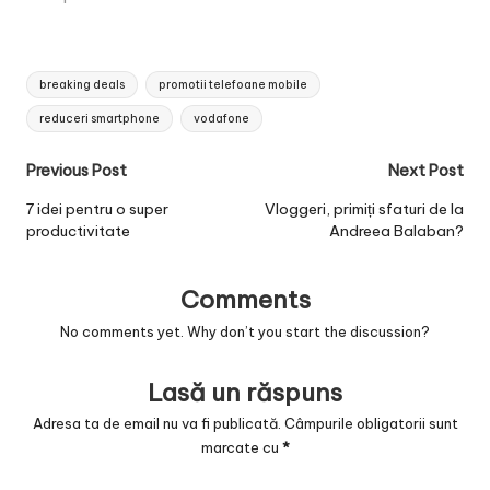
Tags:
breaking deals
promotii telefoane mobile
reduceri smartphone
vodafone
Post
Previous Post
Next Post
navigation
7 idei pentru o super
Vloggeri, primiți sfaturi de la
productivitate
Andreea Balaban?
Comments
No comments yet. Why don’t you start the discussion?
Lasă un răspuns
Adresa ta de email nu va fi publicată.
Câmpurile obligatorii sunt
marcate cu
*