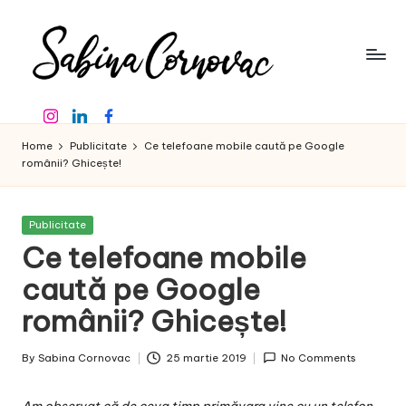
Skip
to
content
S
-
Instagram
Linkedin
Facebook
creator
a
de
Home
Publicitate
Ce telefoane mobile caută pe Google
b
conținut
românii? Ghicește!
de
in
16
a
ani
Posted
Publicitate
in
-
Ce telefoane mobile
C
caută pe Google
o
românii? Ghicește!
r
n
By
Sabina Cornovac
25 martie 2019
No Comments
Posted
o
by