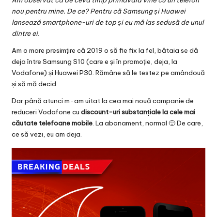
Am observat că de ceva timp primăvara vine cu un telefon
v
nou pentru mine. De ce? Pentru că Samsung și Huawei
a
lansează smartphone-uri de top și eu mă las sedusă de unul
dintre ei.
c
Am o mare presimțire că 2019 o să fie fix la fel, bătaia se dă
O
deja între Samsung S10 (care e și în promoție, deja, la
nl
Vodafone) și Huawei P30. Rămâne să le testez pe amândouă
și să mă decid.
in
Dar până atunci m-am uitat la cea mai nouă
campanie de
e
reduceri
Vodafone cu
discount-uri substanțiale la cele mai
căutate telefoane mobile
. La abonament, normal 🙂 De care,
ce să vezi, eu am deja.