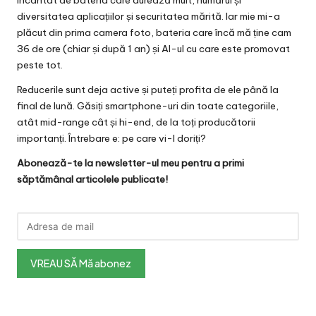
încântat de bateria care durează mult, numărul și
diversitatea aplicațiilor și securitatea mărită. Iar mie mi-a
plăcut din prima camera foto, bateria care încă mă ține cam
36 de ore (chiar și după 1 an) și AI-ul cu care este promovat
peste tot.
Reducerile sunt deja active și puteți profita de ele până la
final de lună. Găsiți smartphone-uri din toate categoriile,
atât mid-range cât și hi-end, de la toți producătorii
importanți. Întrebare e: pe care vi-l doriți?
Abonează-te la newsletter-ul meu pentru a primi
săptămânal articolele publicate!