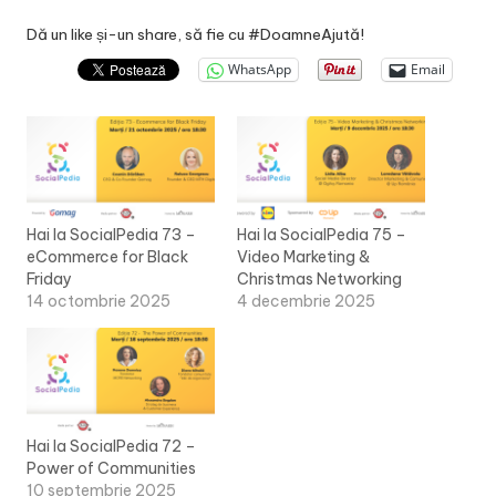
Dă un like și-un share, să fie cu #DoamneAjută!
WhatsApp
Email
Hai la SocialPedia 73 –
Hai la SocialPedia 75 –
eCommerce for Black
Video Marketing &
Friday
Christmas Networking
14 octombrie 2025
4 decembrie 2025
Hai la SocialPedia 72 –
Power of Communities
10 septembrie 2025