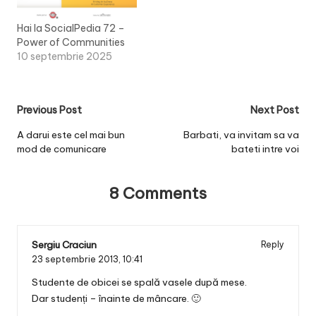
Hai la SocialPedia 72 –
Power of Communities
10 septembrie 2025
Post
Previous Post
Next Post
navigation
A darui este cel mai bun
Barbati, va invitam sa va
mod de comunicare
bateti intre voi
8 Comments
Sergiu Craciun
Reply
23 septembrie 2013,
10:41
Studente de obicei se spală vasele după mese.
Dar studenți – înainte de mâncare. 🙂