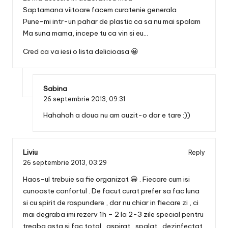
Saptamana viitoare facem curatenie generala
Pune-mi intr-un pahar de plastic ca sa nu mai spalam
Ma suna mama, incepe tu ca vin si eu…
Cred ca va iesi o lista delicioasa 😀
Sabina
26 septembrie 2013,
09:31
Hahahah a doua nu am auzit-o dar e tare :))
Liviu
Reply
26 septembrie 2013,
03:29
Haos-ul trebuie sa fie organizat 😀 . Fiecare cum isi
cunoaste confortul . De facut curat prefer sa fac luna
si cu spirit de raspundere , dar nu chiar in fiecare zi , ci
mai degraba imi rezerv 1h – 2 la 2-3 zile special pentru
treaba asta si fac total , aspirat , spalat , dezinfectat