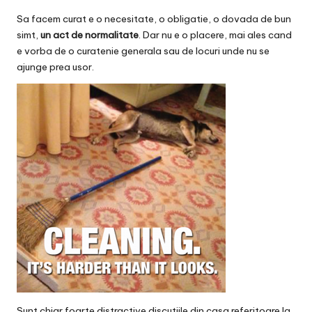
v
Sa facem curat e o necesitate, o obligatie, o dovada de bun
a
simt,
un act de normalitate
. Dar nu e o placere, mai ales cand
c
e vorba de o curatenie generala sau de locuri unde nu se
ajunge prea usor.
O
nl
in
e
Sunt chiar foarte distractive discutiile din casa referitoare la