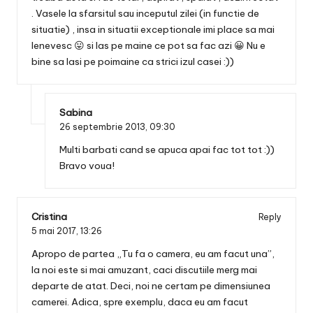
. Vasele la sfarsitul sau inceputul zilei (in functie de
situatie) , insa in situatii exceptionale imi place sa mai
lenevesc 😛 si las pe maine ce pot sa fac azi 😀 Nu e
bine sa lasi pe poimaine ca strici izul casei :))
Sabina
26 septembrie 2013,
09:30
Multi barbati cand se apuca apai fac tot tot :))
Bravo voua!
Cristina
Reply
5 mai 2017,
13:26
Apropo de partea „Tu fa o camera, eu am facut una”,
la noi este si mai amuzant, caci discutiile merg mai
departe de atat. Deci, noi ne certam pe dimensiunea
camerei. Adica, spre exemplu, daca eu am facut