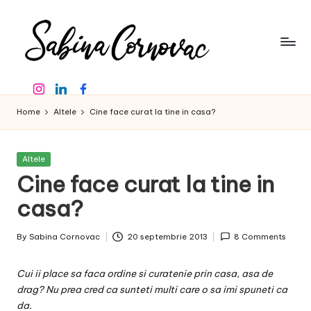
Skip
to
content
S
-
Instagram
Linkedin
Facebook
creator
a
de
Home
Altele
Cine face curat la tine in casa?
b
conținut
de
in
16
Posted
Altele
a
ani
in
Cine face curat la tine in
-
C
casa?
o
By
Sabina Cornovac
20 septembrie 2013
8 Comments
r
Posted
by
n
Cui ii place sa faca ordine si curatenie prin casa, asa de
o
drag? Nu prea cred ca sunteti multi care o sa imi spuneti ca
da.