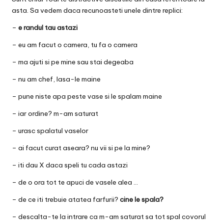
asta. Sa vedem daca recunoasteti unele dintre replici:
–
e randul tau astazi
– eu am facut o camera, tu fa o camera
– ma ajuti si pe mine sau stai degeaba
– nu am chef, lasa-le maine
– pune niste apa peste vase si le spalam maine
– iar ordine? m-am saturat
– urasc spalatul vaselor
– ai facut curat aseara? nu vii si pe la mine?
– iti dau X daca speli tu cada astazi
– de o ora tot te apuci de vasele alea …
– de ce iti trebuie atatea farfurii?
cine le spala?
– descalta-te la intrare ca m-am saturat sa tot spal covorul