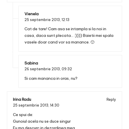
Vienela
25 septembrie 2013,
12:13
Cat de tare! Cam asa se intampla si la noi in
casa, daca sunt plecata… :)))) Baietii mei spala
vasele doar cand vor sa manance. 🙂
Sabina
26 septembrie 2013,
09:32
Si cam mananca in oras, nu?
Irina Radu
Reply
25 septembrie 2013,
14:30
Ce spui de:
Gunoiul acela nu se duce singur
Eu ma descurc in dezordinea mea