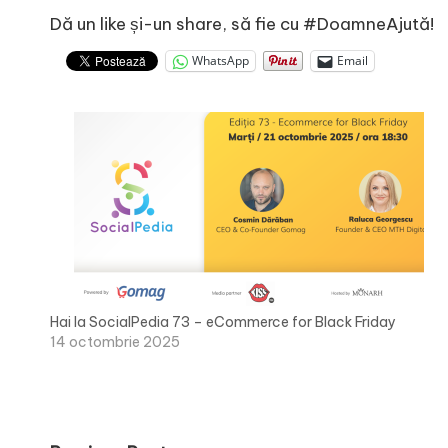
Dă un like și-un share, să fie cu #DoamneAjută!
WhatsApp
Email
Hai la SocialPedia 73 – eCommerce for Black Friday
14 octombrie 2025