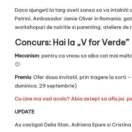
e
Daca ajungeti la targ aveti sansa sa va intalniti 
Petrini, Ambasador Jamie Oliver in Romania, gata
workshopuri de nutritie si parenting, ateliere de r
Concurs: Hai la „V for Verde”
Mecanism
: pentru ca vreau sa aiba cat mai multa
🙂
Premiu
: Ofer doua invitatii, prin tragere la sort
duminica, 29 septembrie)
Cu cine ma vad acolo? Abia astept sa aflu joi, p
UPDATE
Au castigat Delia Stan, Adriana Epure si Cristina 