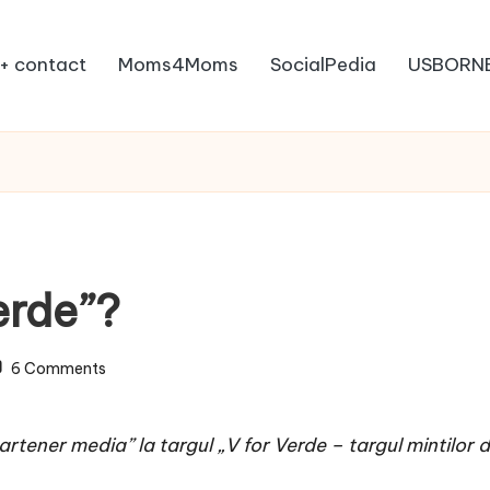
+ contact
Moms4Moms
SocialPedia
USBORN
erde”?
6 Comments
tener media” la targul „V for Verde – targul mintilor d