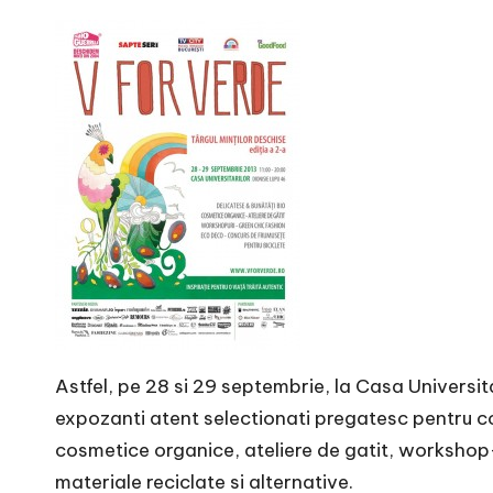
r
n
o
v
a
c
O
nl
Astfel, pe 28 si 29 septembrie, la Casa Universit
i
expozanti atent selectionati pregatesc pentru co
n
cosmetice organice, ateliere de gatit, workshop-
materiale reciclate si alternative.