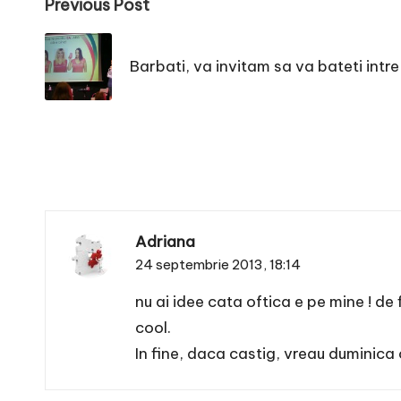
Post
Previous Post
navigation
Barbati, va invitam sa va bateti intre
Adriana
24 septembrie 2013,
18:14
nu ai idee cata oftica e pe mine ! de
cool.
In fine, daca castig, vreau duminica