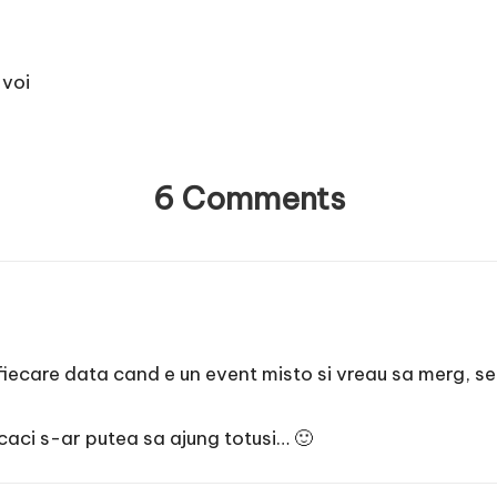
 voi
6 Comments
 fiecare data cand e un event misto si vreau sa merg, se
 caci s-ar putea sa ajung totusi… 🙂