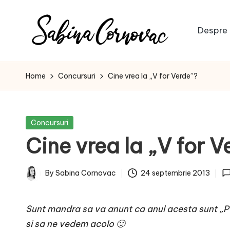
Skip
Despre 
to
S
content
-
creator
a
Home
Concursuri
Cine vrea la „V for Verde”?
de
b
conținut
de
i
Posted
Concursuri
16
in
Cine vrea la „V for V
n
ani
-
a
By
Sabina Cornovac
24 septembrie 2013
Posted
C
by
Sunt mandra sa va anunt ca anul acesta sunt „Par
o
si sa ne vedem acolo 🙂