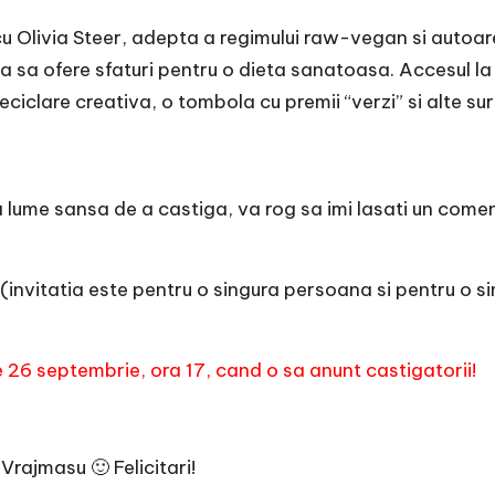
cu Olivia Steer, adepta a regimului raw-vegan si autoare
 sa ofere sfaturi pentru o dieta sanatoasa. Accesul la 
eciclare creativa, o tombola cu premii “verzi” si alte sur
 lume sansa de a castiga, va rog sa imi lasati un comen
i – (invitatia este pentru o singura persoana si pentru 
e 26 septembrie, ora 17, cand o sa anunt castigatorii!
Vrajmasu 🙂 Felicitari!