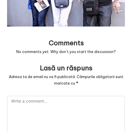
v
a
c
O
Comments
nl
No comments yet. Why don’t you start the discussion?
in
e
Lasă un răspuns
Adresa ta de email nu va fi publicată.
Câmpurile obligatorii sunt
marcate cu
*