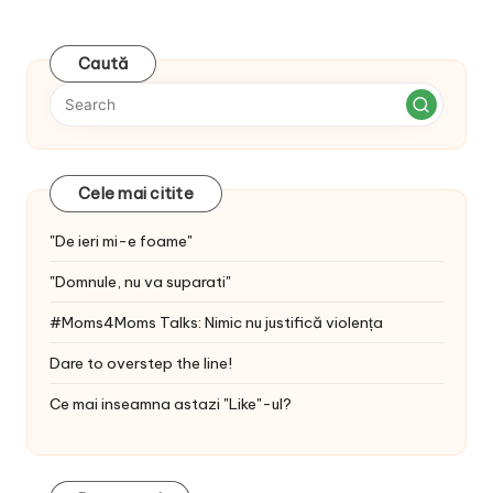
Caută
Cele mai citite
"De ieri mi-e foame"
"Domnule, nu va suparati"
#Moms4Moms Talks: Nimic nu justifică violența
Dare to overstep the line!
Ce mai inseamna astazi "Like"-ul?