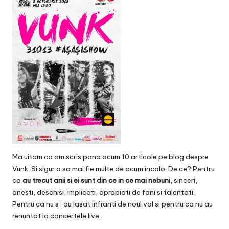
v
a
c
O
nl
in
e
Ma uitam ca am scris pana acum 10 articole pe blog despre
Vunk
. Si sigur o sa mai fie multe de acum incolo. De ce? Pentru
ca
au trecut anii si ei sunt din ce in ce mai nebuni
, sinceri,
onesti, deschisi, implicati, apropiati de fani si talentati.
Pentru ca nu s-au lasat infranti de noul val si pentru ca nu au
renuntat la concertele live.