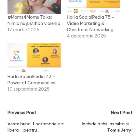
#Moms4Moms Talks:
Hai la SocialPedia 75 –
Nimic nu justifică violența
Video Marketing &
17 martie 2026
Christmas Networking
4 decembrie 2025
Hai la SocialPedia 72 –
Power of Communities
10 septembrie 2025
Post
Previous Post
Next Post
navigation
Veste buna: 1 octombrie e zi
Inchide ochii, asculta si …
libera … pentru …
Tom si Jerry!