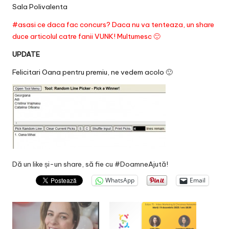
Sala Polivalenta
#asasi ce daca fac concurs? Daca nu va tenteaza, un share
duce articolul catre fanii VUNK! Multumesc 🙂
UPDATE
Felicitari Oana pentru premiu, ne vedem acolo 🙂
Dă un like și-un share, să fie cu #DoamneAjută!
WhatsApp
Email