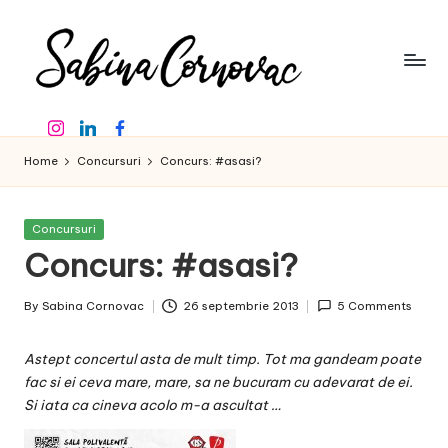
Skip
to
content
S
-
Instagram
Linkedin
Facebook
creator
a
de
Home
Concursuri
Concurs: #asasi?
b
conținut
de
in
16
Posted
Concursuri
a
ani
in
Concurs: #asasi?
-
C
By
Sabina Cornovac
26 septembrie 2013
5 Comments
o
Posted
by
r
Astept concertul asta de mult timp. Tot ma gandeam poate
n
fac si ei ceva mare, mare, sa ne bucuram cu adevarat de ei.
Si iata ca cineva acolo m-a ascultat …
o