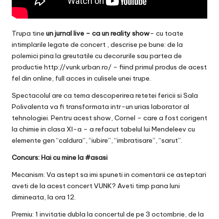
Trupa tine
un jurnal live – ca un reality show
– cu toate
intimplarile legate de concert , descrise pe bune: de la
polemici pina la greutatile cu decorurile sau partea de
productie
http://vunk.urban.ro/
– fiind primul produs de acest
fel din online, full acces in culisele unei trupe.
Spectacolul are ca tema descoperirea retetei fericii si Sala
Polivalenta va fi transformata intr-un urias laborator al
tehnologiei. Pentru acest show, Cornel – care a fost corigent
la chimie in clasa XI-a – a refacut tabelul lui Mendeleev cu
elemente gen “caldura”, “iubire”, “imbratisare”, “sarut”.
Concurs: Hai cu mine la #asasi
Mecanism: Va astept sa imi spuneti in comentarii ce asteptari
aveti de la acest concert VUNK? Aveti timp pana luni
dimineata, la ora 12.
Premiu: 1 invitatie dubla la concertul de pe 3 octombrie, de la