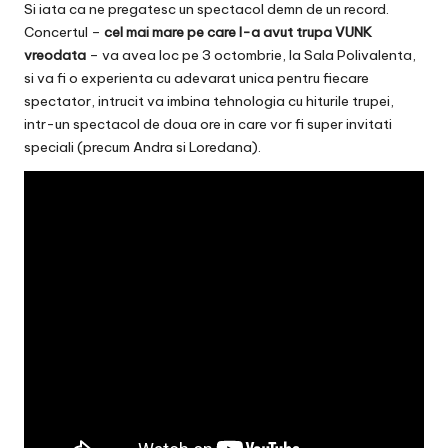
Si iata ca ne pregatesc un spectacol demn de un record.
Concertul –
cel mai mare pe care l-a avut trupa VUNK
vreodata
– va avea loc pe 3 octombrie, la Sala Polivalenta,
si va fi o experienta cu adevarat unica pentru fiecare
spectator, intrucit va imbina tehnologia cu hiturile trupei,
intr-un spectacol de doua ore in care vor fi super invitati
speciali (precum Andra si Loredana).