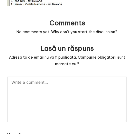
v
a
Comments
c
No comments yet. Why don’t you start the discussion?
O
nl
Lasă un răspuns
in
Adresa ta de email nu va fi publicată.
Câmpurile obligatorii sunt
e
marcate cu
*