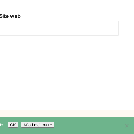
Site web
e
.
WordPress Theme
lor
OK
Aflati mai multe