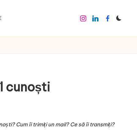
E
Instagram
Linkedin
Facebook
l cunoști
ti? Cum îi trimiți un mail? Ce să îi transmiți?