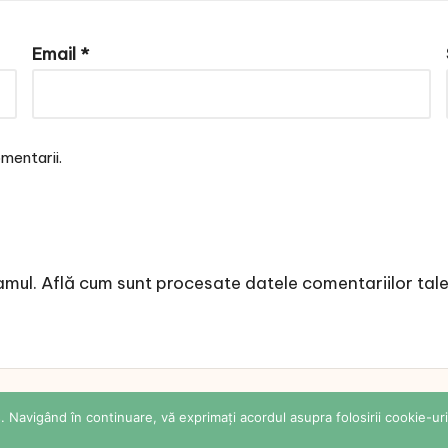
Email
*
mentarii.
amul.
Află cum sunt procesate datele comentariilor tal
 Sabina Cornovac Online. All rights reserved.
Bloglo 
 Navigând în continuare, vă exprimați acordul asupra folosirii cookie-uri