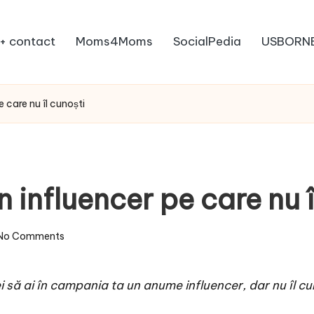
+ contact
Moms4Moms
SocialPedia
USBORN
 care nu îl cunoști
 influencer pe care nu î
No Comments
să ai în campania ta un anume influencer, dar nu îl cunoș