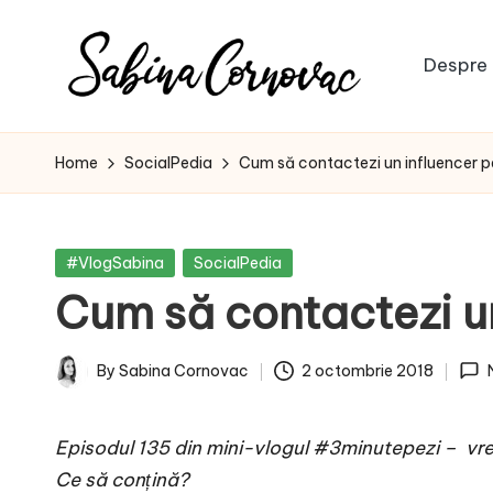
Skip
Despre 
to
S
content
-
creator
a
Home
SocialPedia
Cum să contactezi un influencer pe
de
b
conținut
de
i
Posted
#VlogSabina
SocialPedia
16
in
Cum să contactezi un
n
ani
-
a
By
Sabina Cornovac
2 octombrie 2018
Posted
C
by
Episodul 135 din mini-vlogul #3minutepezi – vrei 
o
Ce să conțină?