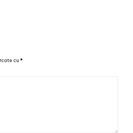
arcate cu
*