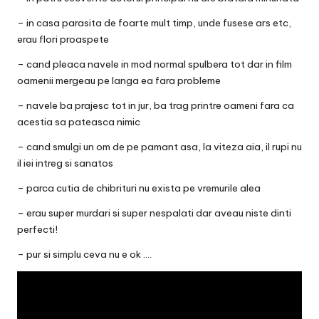
– in casa parasita de foarte mult timp, unde fusese ars etc,
erau flori proaspete
– cand pleaca navele in mod normal spulbera tot dar in film
oamenii mergeau pe langa ea fara probleme
– navele ba prajesc tot in jur, ba trag printre oameni fara ca
acestia sa pateasca nimic
– cand smulgi un om de pe pamant asa, la viteza aia, il rupi nu
il iei intreg si sanatos
– parca cutia de chibrituri nu exista pe vremurile alea
– erau super murdari si super nespalati dar aveau niste dinti
perfecti!
– pur si simplu ceva nu e ok ….