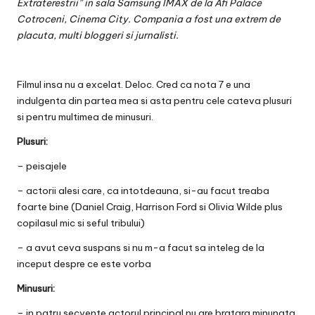
v
Extraterestrii” in sala Samsung IMAX de la Afi Palace
Cotroceni, Cinema City. Compania a fost una extrem de
a
placuta, multi bloggeri si jurnalisti.
c
O
Filmul insa nu a excelat. Deloc. Cred ca nota 7 e una
nl
indulgenta din partea mea si asta pentru cele cateva plusuri
si pentru multimea de minusuri.
in
Plusuri:
e
– peisajele
– actorii alesi care, ca intotdeauna, si-au facut treaba
foarte bine (Daniel Craig, Harrison Ford si Olivia Wilde plus
copilasul mic si seful tribului)
– a avut ceva suspans si nu m-a facut sa inteleg de la
inceput despre ce este vorba
Minusuri:
– in patru secvente actorul principal nu are bratara minunata