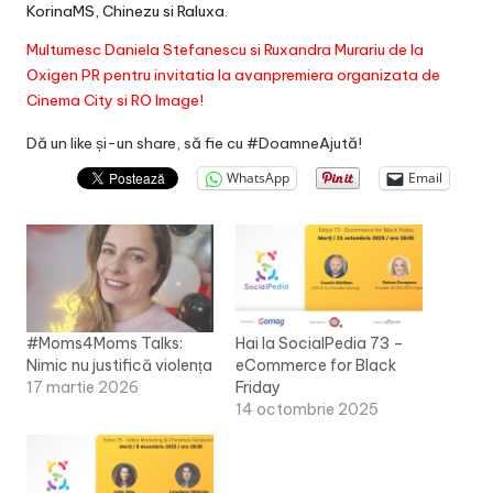
KorinaMS
,
Chinezu
si
Raluxa
.
Multumesc Daniela Stefanescu si Ruxandra Murariu de la
Oxigen PR pentru invitatia la avanpremiera organizata de
Cinema City
si
RO Image
!
Dă un like și-un share, să fie cu #DoamneAjută!
WhatsApp
Email
#Moms4Moms Talks:
Hai la SocialPedia 73 –
Nimic nu justifică violența
eCommerce for Black
17 martie 2026
Friday
14 octombrie 2025