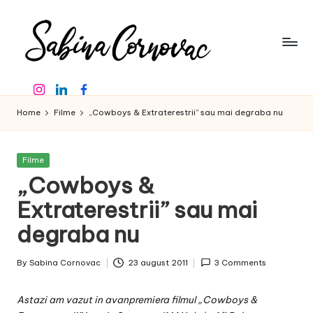
Skip
to
content
S
-
Instagram
Linkedin
Facebook
creator
a
de
Home
Filme
„Cowboys & Extraterestrii” sau mai degraba nu
b
conținut
de
in
16
Posted
Filme
a
ani
in
„Cowboys &
-
C
Extraterestrii” sau mai
o
degraba nu
r
By
Sabina Cornovac
23 august 2011
3 Comments
n
Posted
by
o
Astazi am vazut in avanpremiera filmul „Cowboys &