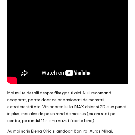
Mai multe detalii despre film gasiti
aici
. Nu il recomand
neaparat, poate doar celor pasionati de monstrii,
extraterestrii etc. Vizionarea lui la IMAX chiar si 2D e un punct
in plus, mai ales de pe un rand de mai sus (eu am stat pe
centru, pe randul 11 si s-a vazut foarte bine).
Au mai scris
Elena Cîrîc
si
amdoar18ani.ro
,
Auras Mihai
,