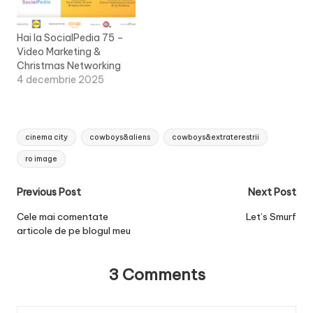
Hai la SocialPedia 75 –
Video Marketing &
Christmas Networking
4 decembrie 2025
Tags:
cinema city
cowboys&aliens
cowboys&extraterestrii
ro image
Post
Previous Post
Next Post
navigation
Cele mai comentate
Let’s Smurf
articole de pe blogul meu
3 Comments