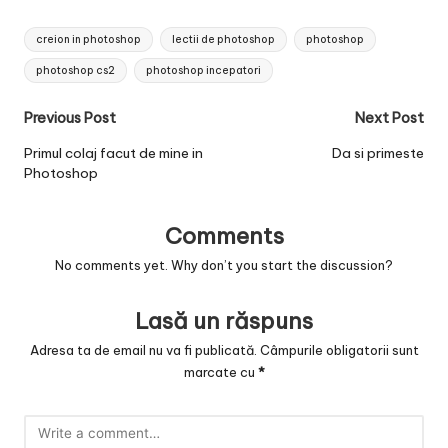
Tags:
creion in photoshop
lectii de photoshop
photoshop
photoshop cs2
photoshop incepatori
Post
Previous Post
Next Post
navigation
Primul colaj facut de mine in
Da si primeste
Photoshop
Comments
No comments yet. Why don’t you start the discussion?
Lasă un răspuns
Adresa ta de email nu va fi publicată.
Câmpurile obligatorii sunt
marcate cu
*