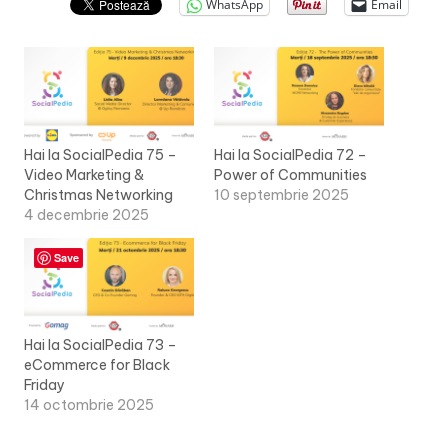
v
WhatsApp
Email
a
c
O
nl
Hai la SocialPedia 75 –
Hai la SocialPedia 72 –
Video Marketing &
Power of Communities
in
Christmas Networking
10 septembrie 2025
e
4 decembrie 2025
Save
Hai la SocialPedia 73 –
eCommerce for Black
Friday
14 octombrie 2025