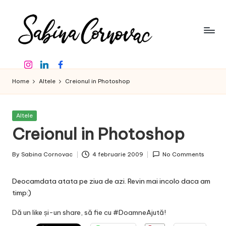
Skip
to
content
S
-
Instagram
Linkedin
Facebook
creator
a
de
Home
Altele
Creionul in Photoshop
b
conținut
de
in
16
Posted
Altele
a
ani
in
Creionul in Photoshop
-
C
By
Sabina Cornovac
4 februarie 2009
No Comments
o
Posted
by
r
Deocamdata atata pe ziua de azi. Revin mai incolo daca am
n
timp:)
o
Dă un like și-un share, să fie cu #DoamneAjută!