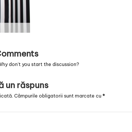
Comments
y don’t you start the discussion?
ă un răspuns
icată.
Câmpurile obligatorii sunt marcate cu
*