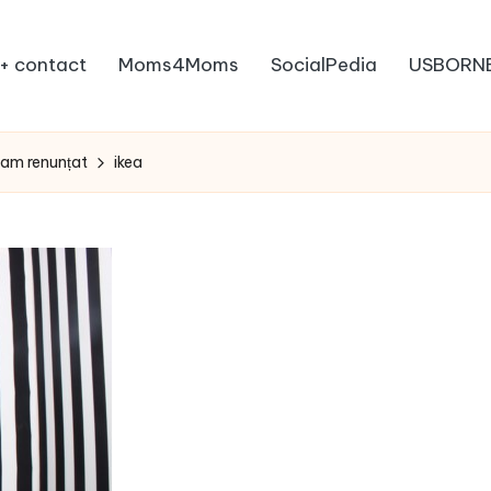
+ contact
Moms4Moms
SocialPedia
USBORN
e am renunțat
ikea