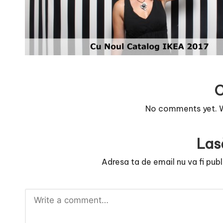
r
n
o
v
a
No comments yet. Wh
c
O
Las
nl
Adresa ta de email nu va fi publ
i
n