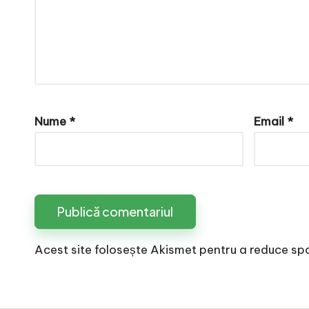
e
Nume
*
Email
*
Acest site folosește Akismet pentru a reduce sp