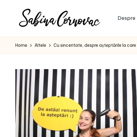
Skip
Despre 
to
S
content
-
creator
a
Home
Altele
Cu sinceritate, despre așteptările la car
de
b
conținut
de
i
16
n
ani
-
a
C
o