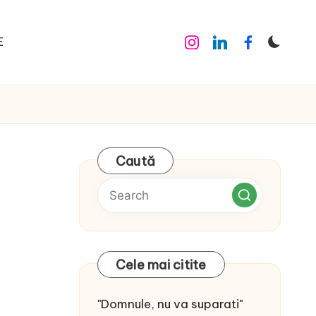
E
Instagram
Linkedin
Facebook
Caută
Cele mai citite
"Domnule, nu va suparati"