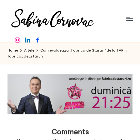
Skip
to
content
S
-
Instagram
Linkedin
Facebook
creator
a
de
Home
Altele
Cum evolueaza „Fabrica de Staruri” de la TVR
b
conținut
fabrica_de_staruri
de
in
16
a
ani
-
C
o
r
n
o
Comments