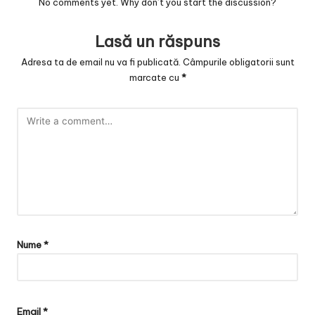
v
No comments yet. Why don’t you start the discussion?
a
Lasă un răspuns
c
Adresa ta de email nu va fi publicată.
Câmpurile obligatorii sunt
O
marcate cu
*
nl
in
e
Nume
*
Email
*