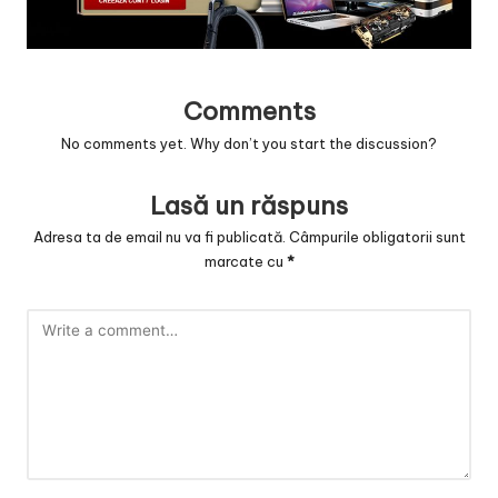
v
a
c
Comments
O
No comments yet. Why don’t you start the discussion?
nl
in
Lasă un răspuns
e
Adresa ta de email nu va fi publicată.
Câmpurile obligatorii sunt
marcate cu
*