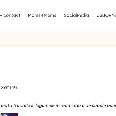
+ contact
Moms4Moms
SocialPedia
USBORN
Comments
 piata fructele si legumele iti reamintesc de supele bunicii