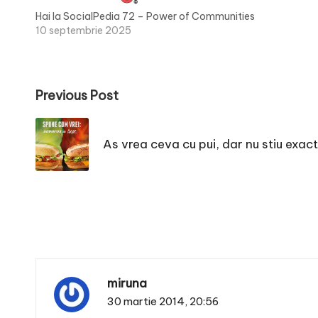
Hai la SocialPedia 72 – Power of Communities
10 septembrie 2025
Post
Previous Post
navigation
As vrea ceva cu pui, dar nu stiu exact
miruna
30 martie 2014,
20:56