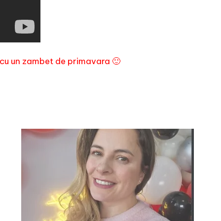
e cu un zambet de primavara 🙂