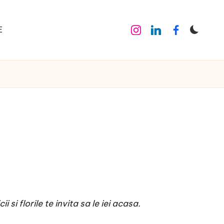
E
Instagram
Linkedin
Facebook
 si florile te invita sa le iei acasa.