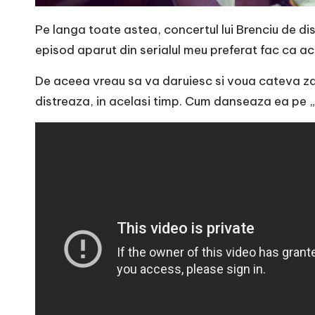
e
Pe langa toate astea, concertul lui Brenciu de di
episod aparut din serialul meu preferat fac ca a
De aceea vreau sa va daruiesc si voua cateva za
distreaza, in acelasi timp. Cum danseaza ea pe „Ic