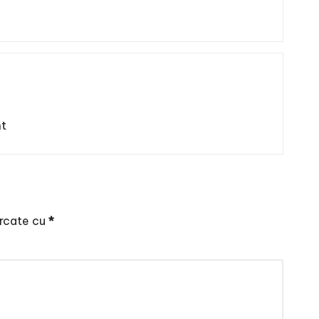
nt
arcate cu
*