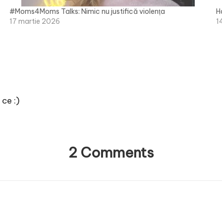
#Moms4Moms Talks: Nimic nu justifică violența
H
17 martie 2026
1
 ce :)
2 Comments