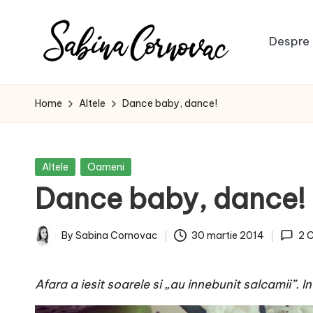
Skip
Despre 
to
S
content
-
creator
a
Home
Altele
Dance baby, dance!
de
b
conținut
de
i
Posted
Altele
Oameni
16
in
Dance baby, dance!
n
ani
-
a
By
Sabina Cornovac
30 martie 2014
2 
Posted
C
by
Afara a iesit soarele si „au innebunit salcamii”. In
o