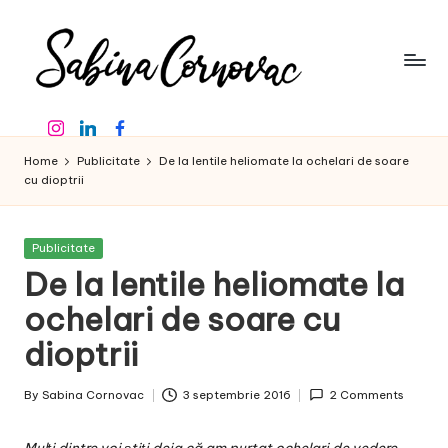
Skip
to
content
S
-
Instagram
Linkedin
Facebook
creator
a
de
Home
Publicitate
De la lentile heliomate la ochelari de soare
b
conținut
cu dioptrii
de
in
16
a
ani
Posted
Publicitate
in
-
De la lentile heliomate la
C
ochelari de soare cu
o
dioptrii
r
n
By
Sabina Cornovac
3 septembrie 2016
2 Comments
Posted
o
by