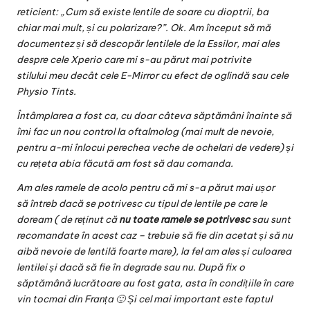
reticient: „Cum să existe lentile de soare cu dioptrii, ba
chiar mai mult, și cu polarizare?”. Ok. Am început să mă
documentez și să descopăr lentilele de la Essilor, mai ales
despre cele
Xperio
care mi s-au părut mai potrivite
stilului meu decât cele E-Mirror cu efect de oglindă sau cele
Physio Tints.
Întâmplarea a fost ca, cu doar câteva săptămâni înainte să
îmi fac un nou control la oftalmolog (mai mult de nevoie,
pentru a-mi înlocui perechea veche de ochelari de vedere) și
cu rețeta abia făcută am fost să dau comanda.
Am ales ramele de acolo pentru că mi s-a părut mai ușor
să întreb dacă se potrivesc cu tipul de lentile pe care le
doream ( de reținut că
nu toate ramele se potrivesc
sau sunt
recomandate în acest caz – trebuie să fie din acetat și să nu
aibă nevoie de lentilă foarte mare), la fel am ales și culoarea
lentilei și dacă să fie în degrade sau nu. După fix o
săptămână lucrătoare au fost gata, asta în condițiile în care
vin tocmai din Franța 🙂 Și cel mai important este faptul