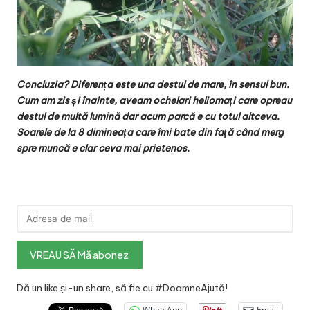
Concluzia? Diferența este una destul de mare, în sensul bun.
Cum am zis și înainte, aveam ochelari heliomați care opreau
destul de multă lumină dar acum parcă e cu totul altceva.
Soarele de la 8 dimineața care îmi bate din față când merg
spre muncă e clar ceva mai prietenos.
Dă un like și-un share, să fie cu #DoamneAjută!
WhatsApp
Email