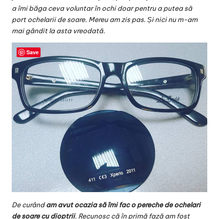
a îmi băga ceva voluntar în ochi doar pentru a putea să
port ochelarii de soare. Mereu am zis pas. Și nici nu m-am
mai gândit la asta vreodată.
Save
De curând
am avut ocazia să îmi fac o pereche de ochelari
de soare cu dioptrii
. Recunosc că în primă fază am fost