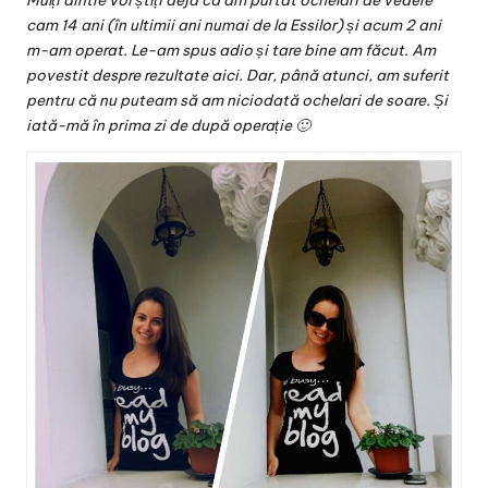
Mulți dintre voi știți deja că am purtat ochelari de vedere
v
cam 14 ani (în ultimii ani numai de la
Essilor
) și acum 2 ani
a
m-am operat
. Le-am spus adio și tare bine am făcut. Am
povestit despre rezultate
aici
. Dar, până atunci, am suferit
c
pentru că nu puteam să am niciodată ochelari de soare. Și
O
iată-mă în prima zi de după operație 🙂
nl
in
e