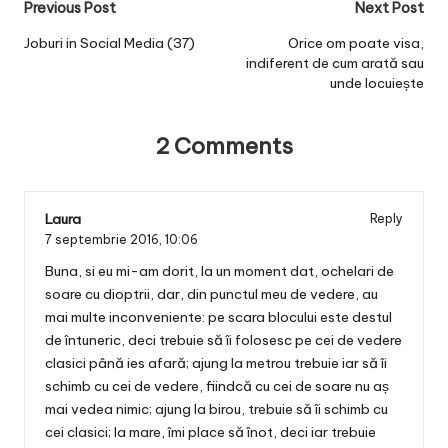
Post
Previous Post
Next Post
navigation
Joburi in Social Media (37)
Orice om poate visa,
indiferent de cum arată sau
unde locuiește
2 Comments
Laura
Reply
7 septembrie 2016,
10:06
Buna, si eu mi-am dorit, la un moment dat, ochelari de
soare cu dioptrii, dar, din punctul meu de vedere, au
mai multe inconveniente: pe scara blocului este destul
de întuneric, deci trebuie să îi folosesc pe cei de vedere
clasici până ies afară; ajung la metrou trebuie iar să îi
schimb cu cei de vedere, fiindcă cu cei de soare nu aș
mai vedea nimic; ajung la birou, trebuie să îi schimb cu
cei clasici; la mare, îmi place să înot, deci iar trebuie