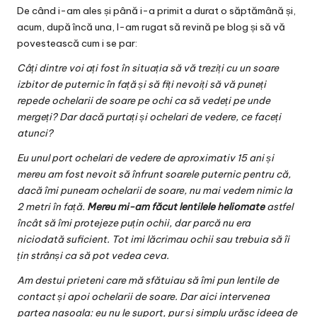
De când i-am ales și până i-a primit a durat o săptămână și,
acum, după încă una, l-am rugat să revină pe blog și să vă
povestească cum i se par:
Câți dintre voi ați fost în situația să vă treziți cu un soare
izbitor de puternic în față și să fiți nevoiți să vă puneți
repede ochelarii de soare pe ochi ca să vedeți pe unde
mergeți? Dar dacă purtați și ochelari de vedere, ce faceți
atunci?
Eu unul port ochelari de vedere de aproximativ 15 ani și
mereu am fost nevoit să înfrunt soarele puternic pentru că,
dacă îmi puneam ochelarii de soare, nu mai vedem nimic la
2 metri în față.
Mereu mi-am făcut lentilele heliomate
astfel
încât să îmi protejeze puțin ochii, dar parcă nu era
niciodată suficient. Tot imi lăcrimau ochii sau trebuia să îi
țin strânși ca să pot vedea ceva.
Am destui prieteni care mă sfătuiau să îmi pun lentile de
contact și apoi ochelarii de soare. Dar aici intervenea
partea nasoala: eu nu le suport, pur și simplu urăsc ideea de