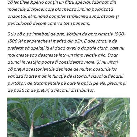
că lentilele Xperio conţin un filtru special, fabricat din
molecule dicroice, care blochează lumina polarizată
orizontal, eliminând complet strălucirea supărătoare şi
periculoasă despre care vă tot spuneam.
Știu că o să întrebați de preț. Vorbim de aproximativ 1000-
1500 lei per pereche și merită din plin. E adevărat, e de
preferat să apelați la ei dacă aveți o doptrie clară, care nu
mai crește sau descrește într-un timp relativ mic. Doar
atunci investiția poate fi considerată mare. Și nu uitați
că prețul acestor lentile depinde de multe: costurile lor
variază foarte mult în funcție de istoricul vizual al fiecărui
purtător, de tratamentele pe care le aplici pe ele, precum și
de politica de prețuri a fiecărui distribuitor.