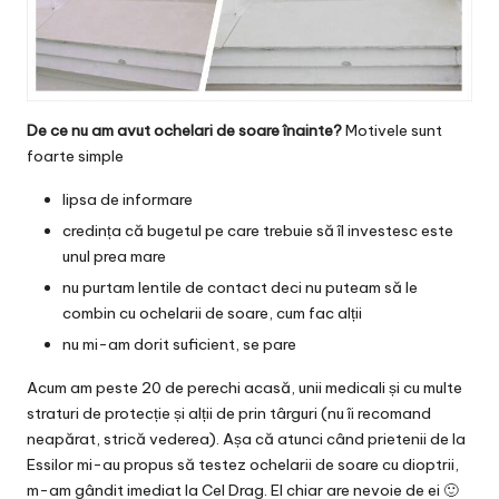
De ce nu am avut ochelari de soare înainte?
Motivele sunt
foarte simple
lipsa de informare
credința că bugetul pe care trebuie să îl investesc este
unul prea mare
nu purtam lentile de contact deci nu puteam să le
combin cu ochelarii de soare, cum fac alții
nu mi-am dorit suficient, se pare
Acum am peste 20 de perechi acasă, unii medicali și cu multe
straturi de protecție și alții de prin târguri (nu îi recomand
neapărat, strică vederea). Așa că atunci când prietenii de la
Essilor mi-au propus să testez ochelarii de soare cu dioptrii,
m-am gândit imediat la Cel Drag. El chiar are nevoie de ei 🙂