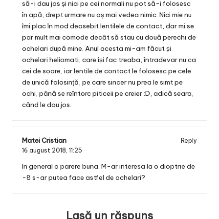
să-i dau jos și nici pe cei normali nu pot să-i folosesc
în apă, drept urmare nu aș mai vedea nimic. Nici mie nu
îmi plac în mod deosebit lentilele de contact, dar mi se
par mult mai comode decât să stau cu două perechi de
ochelari după mine. Anul acesta mi-am făcut și
ochelari heliomati, care își fac treaba, întradevar nu ca
cei de soare, iar lentile de contact le folosesc pe cele
de unică folosință, pe care sincer nu prea le simt pe
ochi, până se reîntorc piticeii pe creier :D, adică seara,
când le dau jos.
Matei Cristian
Reply
16 august 2018,
11:25
In general o parere buna. M-ar interesa la o dioptrie de
-8 s-ar putea face astfel de ochelari?
Lasă un răspuns