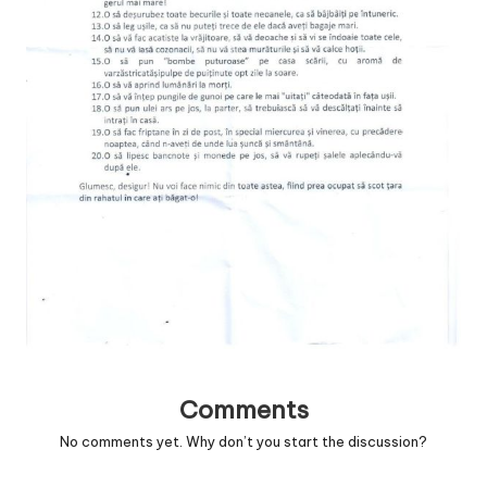
v
a
c
O
nl
in
e
Comments
No comments yet. Why don’t you start the discussion?