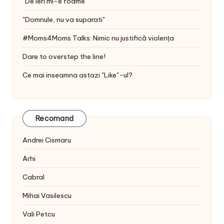
"De ieri mi-e foame"
"Domnule, nu va suparati"
#Moms4Moms Talks: Nimic nu justifică violența
Dare to overstep the line!
Ce mai inseamna astazi "Like"-ul?
Recomand
Andrei Cismaru
Arhi
Cabral
Mihai Vasilescu
Vali Petcu