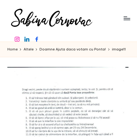
Skip
to
content
S
-
Instagram
Linkedin
Facebook
creator
a
de
Home
Altele
Doamne Ajuta daca votam cu Ponta!
image11
b
conținut
de
in
16
a
ani
-
C
o
r
n
o