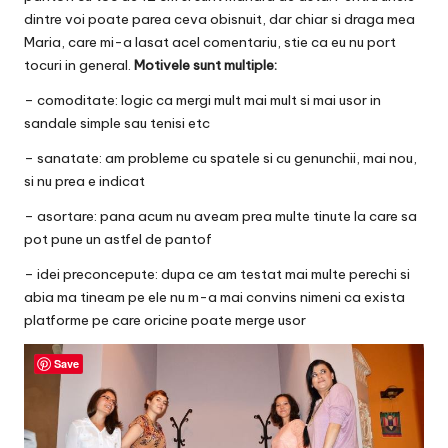
dintre voi poate parea ceva obisnuit, dar chiar si draga mea
Maria, care mi-a lasat acel comentariu, stie ca eu nu port
tocuri in general.
Motivele sunt multiple:
– comoditate: logic ca mergi mult mai mult si mai usor in
sandale simple sau tenisi etc
– sanatate: am probleme cu spatele si cu genunchii, mai nou,
si nu prea e indicat
– asortare: pana acum nu aveam prea multe tinute la care sa
pot pune un astfel de pantof
– idei preconcepute: dupa ce am testat mai multe perechi si
abia ma tineam pe ele nu m-a mai convins nimeni ca exista
platforme pe care oricine poate merge usor
Save