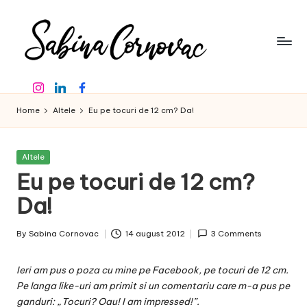
Skip
to
content
S
-
Instagram
Linkedin
Facebook
creator
a
de
Home
Altele
Eu pe tocuri de 12 cm? Da!
b
conținut
de
in
16
Posted
Altele
a
ani
in
Eu pe tocuri de 12 cm?
-
C
Da!
o
By
Sabina Cornovac
14 august 2012
3 Comments
r
Posted
by
n
Ieri am pus o poza cu mine pe Facebook, pe tocuri de 12 cm.
o
Pe langa like-uri am primit si un comentariu care m-a pus pe
ganduri: „Tocuri? Oau! I am impressed!”.