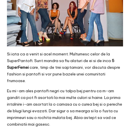
Si iata ca a venit si acel moment. Multumesc celor de la
SuperPantofi
. Sunt mandra sa fiu alaturi de ei si de inca
5
SuperFemei
care, timp de trei saptamani, vor discuta despre
fashion si pantofi si vor pune bazele unei comunitati
frumoase.
Eu mi-am ales
pantofi negri cu talpa bej
pentru ca m-am
gandit ca pot fi asortati la mai multe culori si haine. La prima
intalnire i-am asortat la o camasa cu o curea bej si o pereche
de blugi lungi evazati. Dar sigur o sa mearga si la o fusta cu
imprimeuri sau o rochita mulata bej. Abia astept sa vad ce
combinatii mai gasesc.