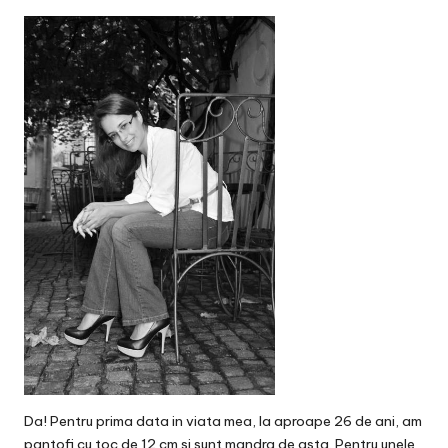
v
a
c
O
nl
in
e
Da! Pentru prima data in viata mea, la aproape 26 de ani, am
pantofi cu toc de 12 cm si sunt mandra de asta. Pentru unele