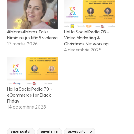
#Moms4Moms Talks:
Hai la SocialPedia 75 –
Nimic nu justifică violența
Video Marketing &
17 martie 2026
Christmas Networking
4 decembrie 2025
Hai la SocialPedia 73 –
eCommerce for Black
Friday
14 octombrie 2025
Tags:
super pantofi
superfemei
superpantofi.ro