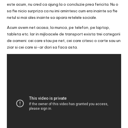
v
este acum, nu cred ca ajung la o concluzie prea fericita. Nu o
a
sa fie nicio surpriza ca nu imi amintesc cum era inainte sa fie
netul si mai ales inainte sa apara retelele sociale.
c
Acum avem net acasa, la munca, pe telefon, pe laptop,
O
tableta etc. Iar in mijloacele de transport exista trei categorii
de oameni: cei care stau pe net, cei care citesc o carte sau un
nl
ziar si cei care si-ar dori sa faca asta.
in
e