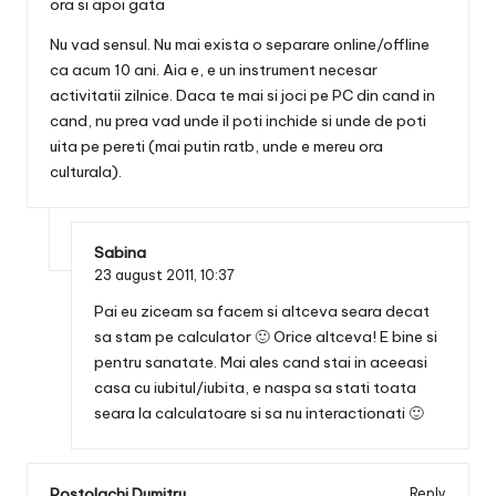
ora si apoi gata
Nu vad sensul. Nu mai exista o separare online/offline
ca acum 10 ani. Aia e, e un instrument necesar
activitatii zilnice. Daca te mai si joci pe PC din cand in
cand, nu prea vad unde il poti inchide si unde de poti
uita pe pereti (mai putin ratb, unde e mereu ora
culturala).
Sabina
23 august 2011,
10:37
Pai eu ziceam sa facem si altceva seara decat
sa stam pe calculator 🙂 Orice altceva! E bine si
pentru sanatate. Mai ales cand stai in aceeasi
casa cu iubitul/iubita, e naspa sa stati toata
seara la calculatoare si sa nu interactionati 🙂
Postolachi Dumitru
Reply