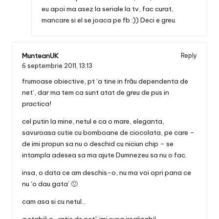
eu apoi ma asez la seriale la tv, fac curat,
mancare si el se joaca pe fb :)) Deci e greu.
MunteanUK
Reply
6 septembrie 2011,
13:13
frumoase obiective, pt ‘a tine in frâu dependenta de
net’, dar ma tem ca sunt atat de greu de pus in
practica!
cel putin la mine, netul e ca o mare, eleganta,
savuroasa cutie cu bomboane de ciocolata, pe care –
de imi propun sa nu o deschid cu niciun chip – se
intampla adesea sa ma ajute Dumnezeu sa nu o fac.
insa, o data ce am deschis-o, nu ma voi opri pana ce
nu ‘o dau gata’ 🙁
cam asa si cu netul…
a stabili o „ratie de net” imi suna irealizabil.