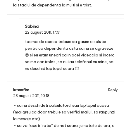
la stadiul de dependenta la multi si e trist.
Sabina
22 august 2011,
17:31
tocmai de aceea trebuie sa gasim o solutie
pentru ca dependenta asta sa nu se agraveze
🙂 si eu eram uneori ca in acel videoclip si incerc
sa ma controlez, sa nu iau telefonul cu mine, sa
nu deschid laptopul seara 🙂
krossfire
Reply
23 august 2011,
10:18
– sa nu deschideti calculatorul sau laptopul acasa
(mai greu ca doar trebuie sa verifici mailul, sa raspunzi
la mesaje etc)
– sa va faceti “ratie” de net seara: jumatate de ora, o