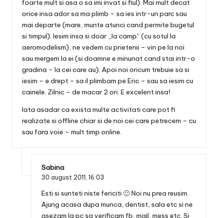
foarte mult si asa o sa imi invat si fiul). Mai mult decat
orice insa ador sa ma plimb – sa ies intr-un parc sau
mai departe (mare, munte atunci cand permite bugetul
si timpul). Iesim insa si doar „la camp” (cu sotul la
aeromodelism), ne vedem cu prietenii – vin pe la noi
sau mergem la ei (si doamne e minunat cand stai intr-o
gradina – la cei care au). Apoi noi oricum trebuie sa si
iesim – e drept – sa il plimbam pe Eric – sau sa iesim cu
cainele. Zilnic – de macar 2 ori. E excelent insa!
Iata asadar ca exista multe activitati care pot fi
realizate si offline chiar si de noi cei care petrecem – cu
sau fara voie – mult timp online.
Sabina
30 august 2011,
16:03
Esti si sunteti niste fericiti 🙂 Noi nu prea reusim.
Ajung acasa dupa munca, dentist, sala etc si ne
asezam la pc sa verificam fb, mail, mess etc. Si