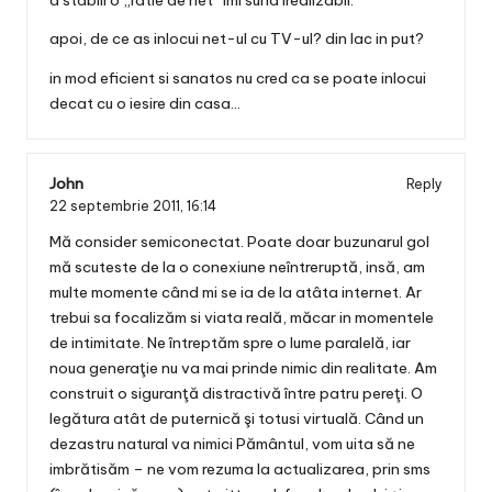
apoi, de ce as inlocui net-ul cu TV-ul? din lac in put?
in mod eficient si sanatos nu cred ca se poate inlocui
decat cu o iesire din casa…
John
Reply
22 septembrie 2011,
16:14
Mă consider semiconectat. Poate doar buzunarul gol
mă scuteste de la o conexiune neîntreruptă, insă, am
multe momente când mi se ia de la atâta internet. Ar
trebui sa focalizăm si viata reală, măcar in momentele
de intimitate. Ne întreptăm spre o lume paralelă, iar
noua generaţie nu va mai prinde nimic din realitate. Am
construit o siguranţă distractivă între patru pereţi. O
legătura atât de puternică şi totusi virtuală. Când un
dezastru natural va nimici Pământul, vom uita să ne
imbrătisăm – ne vom rezuma la actualizarea, prin sms