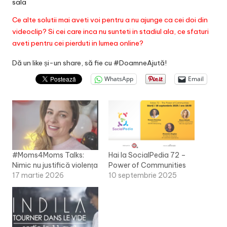
sala
Ce alte solutii mai aveti voi pentru a nu ajunge ca cei doi din
videoclip? Si cei care inca nu sunteti in stadiul ala, ce sfaturi
aveti pentru cei pierduti in lumea online?
Dă un like și-un share, să fie cu #DoamneAjută!
WhatsApp
Email
#Moms4Moms Talks:
Hai la SocialPedia 72 –
Nimic nu justifică violența
Power of Communities
17 martie 2026
10 septembrie 2025