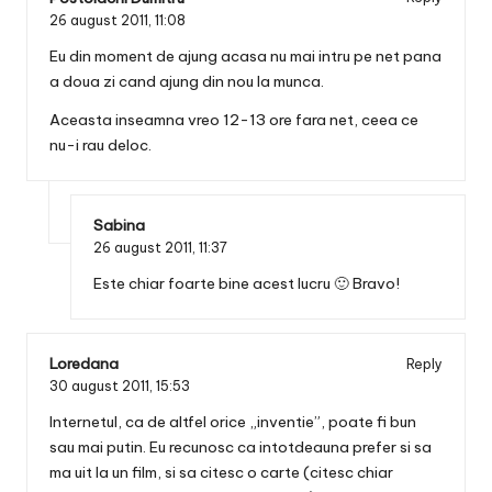
26 august 2011,
11:08
Eu din moment de ajung acasa nu mai intru pe net pana
a doua zi cand ajung din nou la munca.
Aceasta inseamna vreo 12-13 ore fara net, ceea ce
nu-i rau deloc.
Sabina
26 august 2011,
11:37
Este chiar foarte bine acest lucru 🙂 Bravo!
Loredana
Reply
30 august 2011,
15:53
Internetul, ca de altfel orice „inventie”, poate fi bun
sau mai putin. Eu recunosc ca intotdeauna prefer si sa
ma uit la un film, si sa citesc o carte (citesc chiar