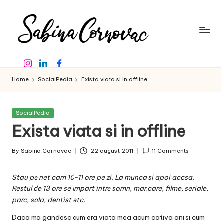
Skip
to
content
S
-
Instagram
Linkedin
Facebook
creator
a
de
Home
SocialPedia
Exista viata si in offline
b
conținut
de
in
16
Posted
SocialPedia
a
ani
in
Exista viata si in offline
-
C
By
Sabina Cornovac
22 august 2011
11 Comments
o
Posted
by
r
Stau pe net cam 10-11 ore pe zi. La munca si apoi acasa.
n
Restul de 13 ore se impart intre somn, mancare, filme, seriale,
parc, sala, dentist etc.
o
Daca ma gandesc cum era viata mea acum cativa ani si cum