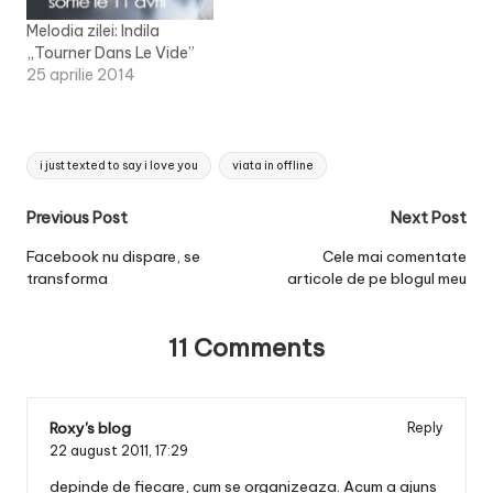
Melodia zilei: Indila
„Tourner Dans Le Vide”
25 aprilie 2014
Tags:
i just texted to say i love you
viata in offline
Post
Previous Post
Next Post
navigation
Facebook nu dispare, se
Cele mai comentate
transforma
articole de pe blogul meu
11 Comments
Roxy's blog
Reply
22 august 2011,
17:29
depinde de fiecare, cum se organizeaza. Acum a ajuns