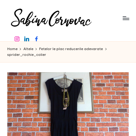
Skip
to
content
S
-
Instagram
Linkedin
Facebook
creator
a
de
Home
Altele
Fetelor le plac reducerile adevarate
b
conținut
sprider_rochie_colier
de
in
16
a
ani
-
C
o
r
n
o