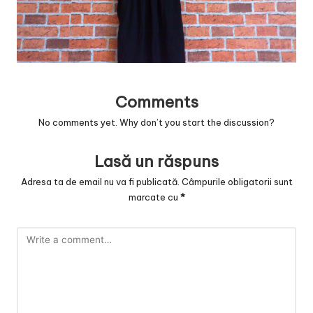
v
a
c
O
Comments
nl
No comments yet. Why don’t you start the discussion?
in
e
Lasă un răspuns
Adresa ta de email nu va fi publicată.
Câmpurile obligatorii sunt
marcate cu
*