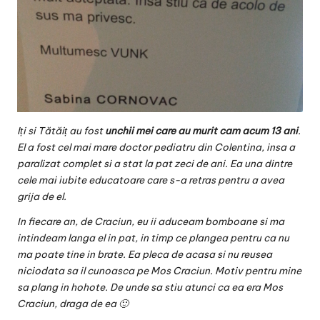
Iți si Tătăiț au fost
unchii mei care au murit cam acum 13 ani
.
El a fost cel mai mare doctor pediatru din Colentina, insa a
paralizat complet si a stat la pat zeci de ani. Ea una dintre
cele mai iubite educatoare care s-a retras pentru a avea
grija de el.
In fiecare an, de Craciun, eu ii aduceam bomboane si ma
intindeam langa el in pat, in timp ce plangea pentru ca nu
ma poate tine in brate. Ea pleca de acasa si nu reusea
niciodata sa il cunoasca pe Mos Craciun. Motiv pentru mine
sa plang in hohote. De unde sa stiu atunci ca ea era Mos
Craciun, draga de ea 🙂