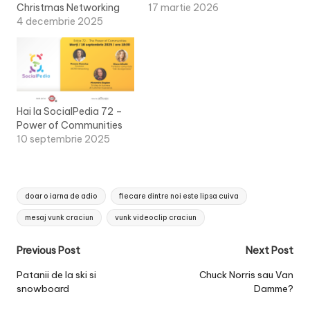
Christmas Networking
17 martie 2026
4 decembrie 2025
Hai la SocialPedia 72 –
Power of Communities
10 septembrie 2025
Tags:
doar o iarna de adio
fiecare dintre noi este lipsa cuiva
mesaj vunk craciun
vunk videoclip craciun
Post
Previous Post
Next Post
navigation
Patanii de la ski si
Chuck Norris sau Van
snowboard
Damme?