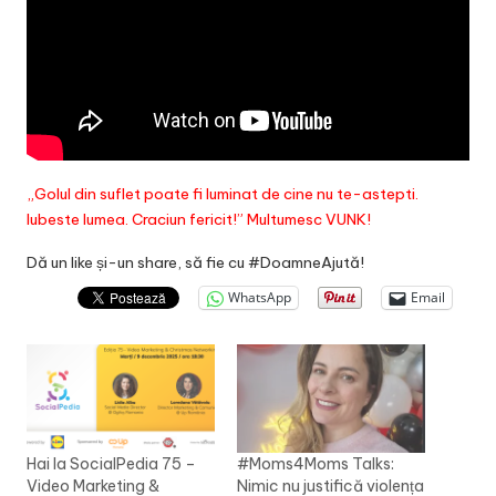
„Golul din suflet poate fi luminat de cine nu te-astepti.
Iubeste lumea. Craciun fericit!” Multumesc VUNK!
Dă un like și-un share, să fie cu #DoamneAjută!
WhatsApp
Email
Hai la SocialPedia 75 –
#Moms4Moms Talks:
Video Marketing &
Nimic nu justifică violența