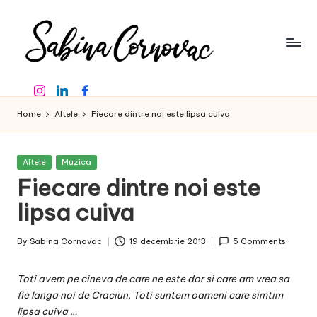
Skip
to
content
S
-
Instagram
Linkedin
Facebook
creator
a
de
Home
Altele
Fiecare dintre noi este lipsa cuiva
b
conținut
de
in
16
Posted
Altele
Muzica
a
ani
in
Fiecare dintre noi este
-
C
lipsa cuiva
o
By
Sabina Cornovac
19 decembrie 2013
5 Comments
r
Posted
by
n
Toti avem pe cineva de care ne este dor si care am vrea sa
o
fie langa noi de Craciun. Toti suntem oameni care simtim
lipsa cuiva …