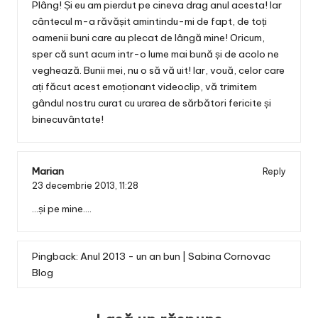
Plâng! Și eu am pierdut pe cineva drag anul acesta! Iar
cântecul m-a răvășit amintindu-mi de fapt, de toți
oamenii buni care au plecat de lângă mine! Oricum,
sper că sunt acum intr-o lume mai bună și de acolo ne
veghează. Bunii mei, nu o să vă uit! Iar, vouă, celor care
ați făcut acest emoționant videoclip, vă trimitem
gândul nostru curat cu urarea de sărbători fericite și
binecuvântate!
Marian
Reply
23 decembrie 2013,
11:28
…și pe mine….
Pingback:
Anul 2013 - un an bun | Sabina Cornovac
Blog