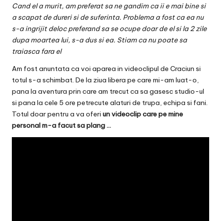
Cand el a murit, am preferat sa ne gandim ca ii e mai bine si
a scapat de dureri si de suferinta. Problema a fost ca ea nu
s-a ingrijit deloc preferand sa se ocupe doar de el si la 2 zile
dupa moartea lui, s-a dus si ea. Stiam ca nu poate sa
traiasca fara el
Am fost anuntata ca voi aparea in videoclipul de Craciun si
totul s-a schimbat. De la ziua libera pe care mi-am luat-o,
pana la aventura prin care am trecut ca sa gasesc studio-ul
si pana la cele 5 ore petrecute alaturi de trupa, echipa si fani.
Totul doar pentru a va oferi
un videoclip care pe mine
personal m-a facut sa plang …