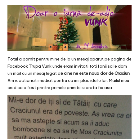
v
a
c
O
nl
in
Totul a pornit pentru mine de la un mesaj aparut pe pagina de
e
Facebook
Trupa Vunk
unde eram invitati toti fanii sa le dam
un mail cu un mesaj legat d
e cine ne este noua dor de Craciun
.
Am reactionat imediat pentru ca imi plac ideile lor. Mailul meu
cred ca a fost printre primele primite si arata fix asa: