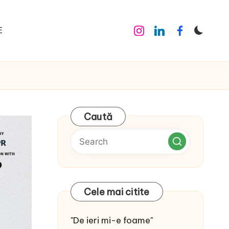
E
Instagram
Linkedin
Facebook
Caută
Cele mai citite
"De ieri mi-e foame"