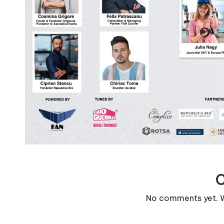
r
n
o
v
a
c
O
nl
i
No comments yet. Wh
n