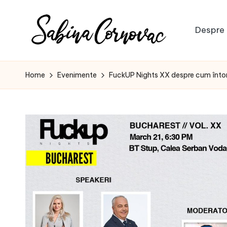
Skip
Despre 
to
S
content
-
creator
a
Home
Evenimente
FuckUP Nights XX despre cum întor
de
b
conținut
de
i
16
n
ani
-
a
C
o