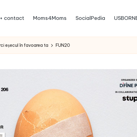
+ contact
Moms4Moms
SocialPedia
USBORN
ci eșecul în favoarea ta
FUN20