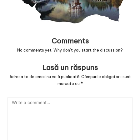
v
a
c
O
Comments
nl
No comments yet. Why don’t you start the discussion?
in
Lasă un răspuns
e
Adresa ta de email nu va fi publicată.
Câmpurile obligatorii sunt
marcate cu
*