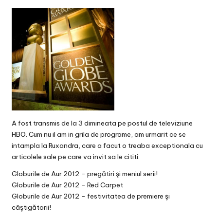
v
a
c
O
nl
in
e
A fost transmis de la 3 dimineata pe postul de televiziune
HBO. Cum nu il am in grila de programe, am urmarit ce se
intampla la Ruxandra, care a facut o treaba exceptionala cu
articolele sale pe care va invit sa le cititi:
Globurile de Aur 2012 – pregătiri şi meniul serii!
Globurile de Aur 2012 – Red Carpet
Globurile de Aur 2012 – festivitatea de premiere şi
câştigătorii!