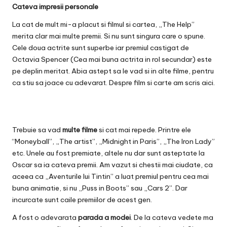
Cateva impresii personale
La cat de mult mi-a placut si filmul si cartea, „The Help”
merita clar mai multe premii. Si nu sunt singura care o spune.
Cele doua actrite sunt superbe iar premiul castigat de
Octavia Spencer (Cea mai buna actrita in rol secundar) este
pe deplin meritat. Abia astept sa le vad si in alte filme, pentru
ca stiu sa joace cu adevarat. Despre film si carte am scris
aici
.
Trebuie sa vad
multe filme
si cat mai repede. Printre ele
“Moneyball”, „The artist”, „Midnight in Paris”, „The Iron Lady”
etc. Unele au fost premiate, altele nu dar sunt asteptate la
Oscar sa ia cateva premii. Am vazut si chestii mai ciudate, ca
aceea ca „Aventurile lui Tintin” a luat premiul pentru cea mai
buna animatie, si nu „Puss in Boots” sau „Cars 2”. Dar
incurcate sunt caile premiilor de acest gen.
A fost o adevarata
parada a modei
. De la cateva vedete ma