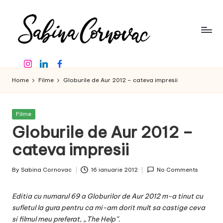
Skip
to
content
S
-
Instagram
Linkedin
Facebook
creator
a
de
Home
Filme
Globurile de Aur 2012 – cateva impresii
b
conținut
de
in
16
Posted
Filme
a
ani
in
Globurile de Aur 2012 –
-
C
cateva impresii
o
By
Sabina Cornovac
16 ianuarie 2012
No Comments
r
Posted
by
n
Editia cu numarul 69 a Globurilor de Aur 2012 m-a tinut cu
o
sufletul la gura pentru ca mi-am dorit mult sa castige ceva
si filmul meu preferat, „The Help”.