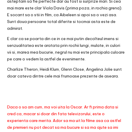
asteptam sa fie perfecte dar au fost si surprize mari. Si cea
mai mare este clar Viola Davis (prima poza, in rochia grena).
E socant sa o stii in film, ca Aibeleen si apoi sa o vezi asa.
Sunt doua persoane total diferite si tocmai asta este de
admirat.
E clar ca se poarta din ce in ce mai putin decolteul imens si
senzualitatea este aratata prin rochii lungi, mulate, in culori
vii si, marea mea bucurie, negrul nu mai este principala culoare
pe care o vedem la astfel de evenimente.
Charlize Theron, Heidi Klum, Glenn Close, Angelina Jolie sunt
doar cateva dintre cele mai frumoase prezente de aseara.
Daca o sa am cum, ma voi uita la Oscar. Ar fi prima data si
cred ca, macar si doar din fata televizorului, este o
experienta care merita.
Ador sa ma uit la filme asa ca astfel
de premieri nu pot decat sa ma bucure si sa ma ajute sa imi