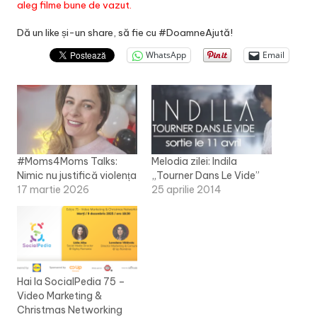
aleg filme bune de vazut.
Dă un like și-un share, să fie cu #DoamneAjută!
WhatsApp
Email
#Moms4Moms Talks:
Melodia zilei: Indila
Nimic nu justifică violența
„Tourner Dans Le Vide”
17 martie 2026
25 aprilie 2014
Hai la SocialPedia 75 –
Video Marketing &
Christmas Networking