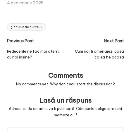
4 decembrie 2025
Tags:
globurile de aur 2012
Post
Previous Post
Next Post
navigation
Reducerile ne fac mai atenti
Cum sa iti amenajezi casa
cu noi insine?
ca sa fie acasa
Comments
No comments yet. Why don’t you start the discussion?
Lasă un răspuns
Adresa ta de email nu va fi publicată.
Câmpurile obligatorii sunt
marcate cu
*