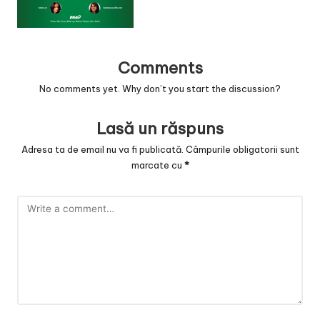
v
a
c
Comments
O
No comments yet. Why don’t you start the discussion?
nl
Lasă un răspuns
in
Adresa ta de email nu va fi publicată.
Câmpurile obligatorii sunt
e
marcate cu
*